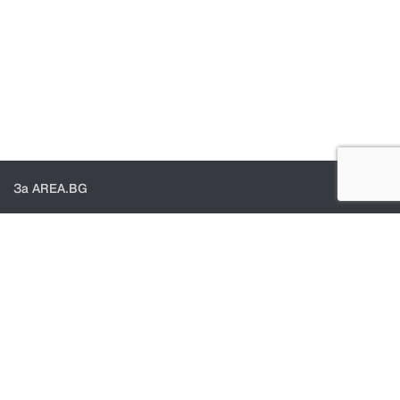
За AREA.BG
За нас
Доставка
Проверка на поръчки
КОНТАКТИ И ПОМОЩ
Контакти
Общи условия
Политика за поверителност