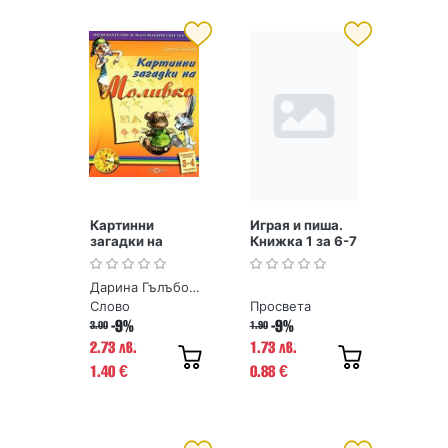
Картинни
Играя и пиша.
загадки на
Книжка 1 за 6-7
Моливко.
години
Книжка първа
Дарина Гълъбова
3-4 години
Слово
Просвета
-9%
-9%
3.00
1.90
2.73 лв.
1.73 лв.
1.40
0.88
€
€