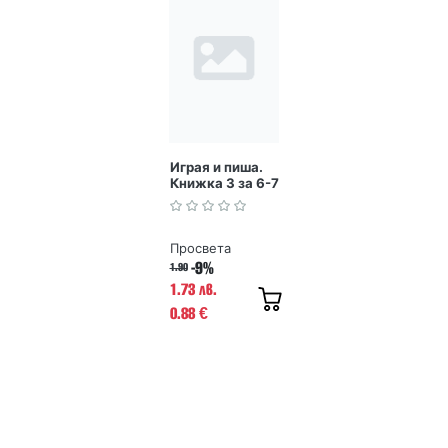
Играя и пиша.
Книжка 3 за 6-7
години
Просвета
-9%
1.90
1.73 лв.
0.88
€