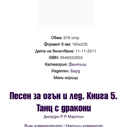
Обем:
976 стр.
Формат в мм:
165х235
Дата на включване:
11-11-2011
ISBN:
9546552655
Категория:
Фентъзи
Издател:
Бард
Меки корици
Песен за огън и лед. Книга 5.
Танц с дракони
Джордж Р. Р. Мартин
Виж коментарите
|
Напиши коментар