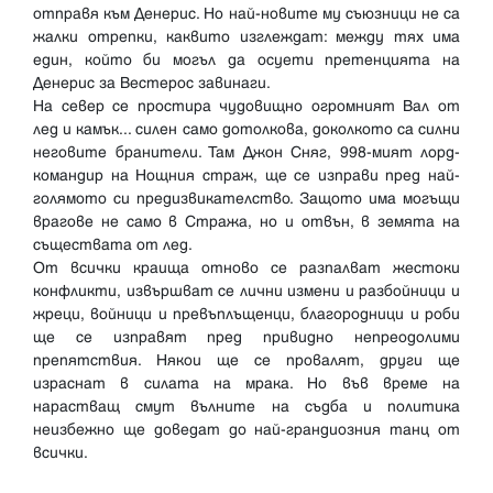
отправя към Денерис. Но най-новите му съюзници не са
жалки отрепки, каквито изглеждат: между тях има
един, който би могъл да осуети претенцията на
Денерис за Вестерос завинаги.
На север се простира чудовищно огромният Вал от
лед и камък... силен само дотолкова, доколкото са силни
неговите бранители. Там Джон Сняг, 998-мият лорд-
командир на Нощния страж, ще се изправи пред най-
голямото си предизвикателство. Защото има могъщи
врагове не само в Стража, но и отвън, в земята на
съществата от лед.
От всички краища отново се разпалват жестоки
конфликти, извършват се лични измени и разбойници и
жреци, войници и превъплъщенци, благородници и роби
ще се изправят пред привидно непреодолими
препятствия. Някои ще се провалят, други ще
израснат в силата на мрака. Но във време на
нарастващ смут вълните на съдба и политика
неизбежно ще доведат до най-грандиозния танц от
всички.