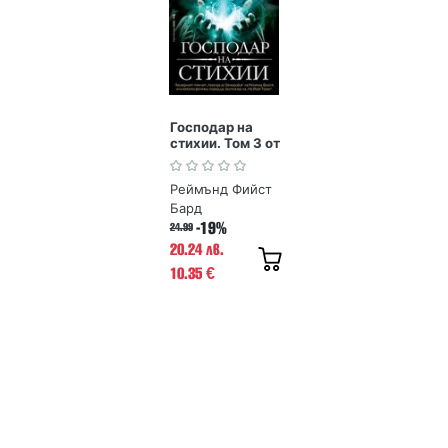
Господар на
стихии. Том 3 от
Поредица
Легенда за
Реймънд Фийст
Огнегривия
Бард
-19%
24.99
20.24 лв.
10.35
€