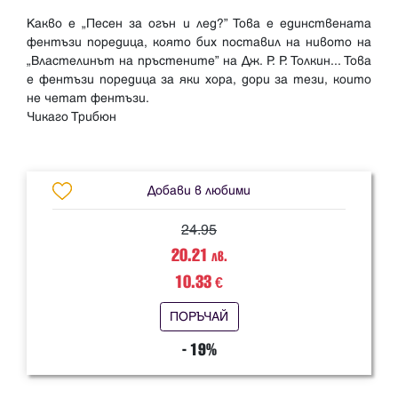
Какво е „Песен за огън и лед?” Това е единствената
фентъзи поредица, която бих поставил на нивото на
„Властелинът на пръстените” на Дж. Р. Р. Толкин... Това
е фентъзи поредица за яки хора, дори за тези, които
не четат фентъзи.
Чикаго Трибюн
Добави в любими
24.95
20.21
лв.
10.33
€
ПОРЪЧАЙ
- 19%