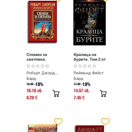
Спомен за
Кралица на
светлина.
бурите. Том 2 от
КОЛЕЛОТО НА
Поредица
ВРЕМЕТО /мека
Легенда за
Робърт Джордан, Брандън Сандърсън
Реймънд Фийст
корица/
Огнегривия
Бард
Бард
-19%
-19%
19.99
17.99
16.19 лв.
14.57 лв.
8.28
7.45
€
€