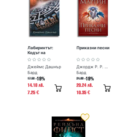
Лабиринтът:
Приказни песни
Кодът на
болестта
Джеймс Дашнър
Джордж Р. Р. Мартин
Бард
Бард
-19%
-19%
17.50
24.99
14.18 лв.
20.24 лв.
7.25
10.35
€
€