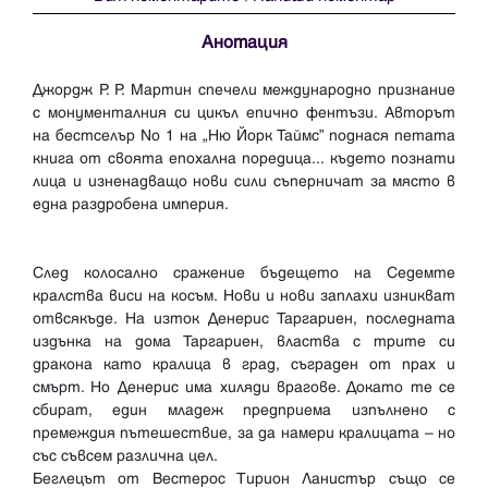
Анотация
Джордж Р. Р. Мартин спечели международно признание
с монументалния си цикъл епично фентъзи. Авторът
на бестселър No 1 на „Ню Йорк Таймс” поднася петата
книга от своята епохална поредица... където познати
лица и изненадващо нови сили съперничат за място в
една раздробена империя.
След колосално сражение бъдещето на Седемте
кралства виси на косъм. Нови и нови заплахи изникват
отвсякъде. На изток Денерис Таргариен, последната
издънка на дома Таргариен, властва с трите си
дракона като кралица в град, съграден от прах и
смърт. Но Денерис има хиляди врагове. Докато те се
сбират, един младеж предприема изпълнено с
премеждия пътешествие, за да намери кралицата – но
със съвсем различна цел.
Беглецът от Вестерос Тирион Ланистър също се