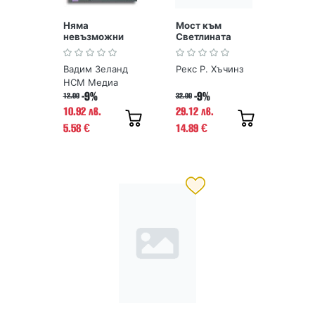
Няма
Мост към
невъзможни
Светлината
неща
Вадим Зеланд
Рекс Р. Хъчинз
НСМ Медиа
-9%
-9%
12.00
32.00
10.92 лв.
29.12 лв.
5.58
14.89
€
€