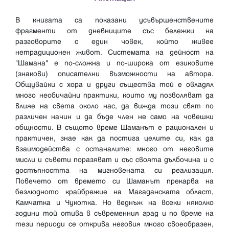
В книгата са показани усъвършенствените
фрагменти от дневниците със бележки на
разговорите с един човек, който живее
нетрадиционен живот. Системата на дейност на
"Шамана" е по-сложна и по-широка от езиковите
(знакови) описателни възможности на автора.
Общувайки с хора и други същества той е овладял
много необичайни практики, които му позволяват да
влияе на света около нас, да вижда този свят по
различен начин и да бъде член не само на човешки
общности. В същото време Шаманът е рационален и
практичен, знае как да постига целите си, как да
взаимодейства с останалите: много от неговите
мисли и съвети поразяват и със своята дълбочина и с
достъпността на мигновената си реализация.
Повечето от времето си Шаманът прекарва на
безлюдното крайбрежие на Магаданската област,
Камчатка и Чукотка. Но веднъж на всеки няколко
години той отива в съвременния град и по време на
тези периоди се открива неговия много своеобразен,