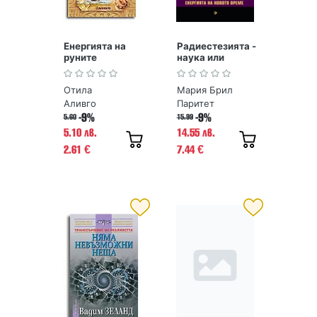
Енергията на
Радиестезията -
руните
наука или
магия?
Енергията на
Отила
Мария Брил
новото време
Аливго
Паритет
-9%
-9%
5.60
15.99
5.10 лв.
14.55 лв.
2.61
7.44
€
€