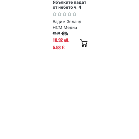
Ябълките падат
от небето ч. 4
Транссърфинг
на реалността
Вадим Зеланд
НСМ Медиа
-9%
12.00
10.92 лв.
5.58
€