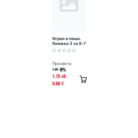
Играя и пиша.
Книжка 3 за 6-7
години
Просвета
-9%
1.90
1.73 лв.
0.88
€