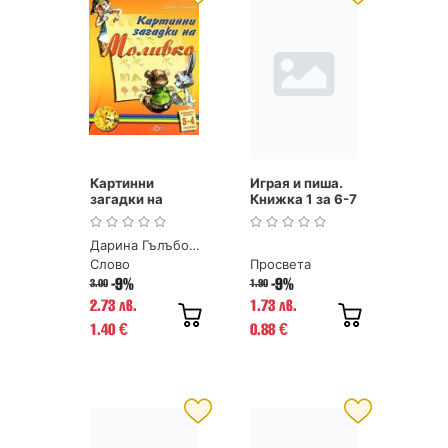
Картинни
Играя и пиша.
загадки на
Книжка 1 за 6-7
Моливко.
години
Книжка първа
Дарина Гълъбова
3-4 години
Слово
Просвета
-9%
-9%
3.00
1.90
2.73 лв.
1.73 лв.
1.40
0.88
€
€