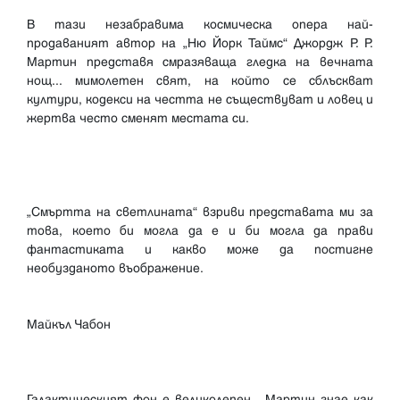
В тази незабравима космическа опера най-
продаваният автор на „Ню Йорк Таймс“ Джордж Р. Р.
Мартин представя смразяваща гледка на вечната
нощ... мимолетен свят, на който се сблъскват
култури, кодекси на честта не съществуват и ловец и
жертва често сменят местата си.
„Смъртта на светлината“ взриви представата ми за
това, което би могла да е и би могла да прави
фантастиката и какво може да постигне
необузданото въображение.
Майкъл Чабон
Галактическият фон е великолепен... Мартин знае как