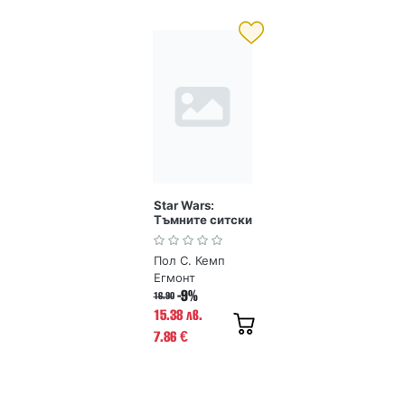
Star Wars:
Тъмните ситски
лордове
Пол С. Кемп
Егмонт
-9%
16.90
15.38 лв.
7.86
€