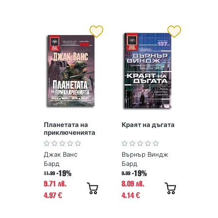
Планетата на
Краят на дъгата
приключенията
- 1
Джак Ванс
Върнър Виндж
Бард
Бард
-19%
-19%
11.99
9.99
9.71 лв.
8.09 лв.
4.97
4.14
€
€