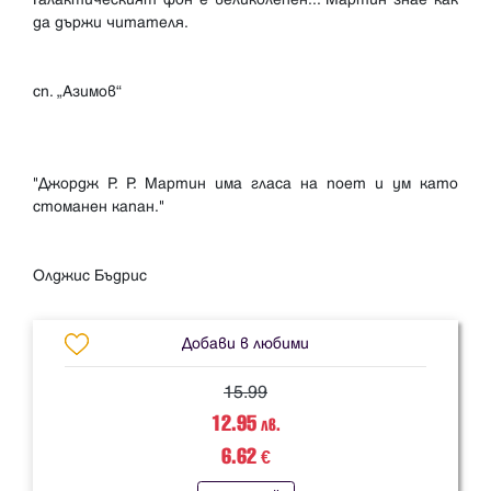
да държи читателя.
сп. „Азимов“
"Джордж Р. Р. Мартин има гласа на поет и ум като
стоманен капан."
Добави в любими
15.99
12.95
лв.
6.62
€