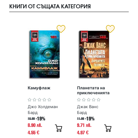
КНИГИ ОТ СЪЩАТА КАТЕГОРИЯ
Камуфлаж
Планетата на
приключенията
- 2
Джо Холдеман
Джак Ванс
Бард
Бард
-19%
-19%
10.99
11.99
8.90 лв.
9.71 лв.
4.55
4.97
€
€