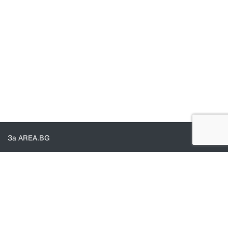
За AREA.BG
За нас
Доставка
Проверка на поръчки
КОНТАКТИ И ПОМОЩ
Контакти
Общи условия