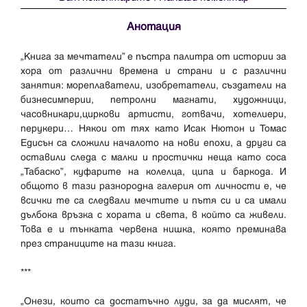
Анотация
„Книга за мечтатели” е пъстра палитра от истории за
хора от различни времена и страни и с различни
занятия: мореплаватели, изобретатели, създатели на
бизнесимперии, петролни магнати, художници,
часовникари,циркови артисти, готвачи, хотелиери,
перукери… Някои от тях като Исак Нютон и Томас
Едисън са сложили началото на нови епохи, а други са
оставили следа с малки и простички неща като соса
„Табаско”, куфарите на колелца, ципа и баркода. И
общото в тази разнородна галерия от личности е, че
всички те са следвали мечтите и пътя си и са имали
дълбока връзка с хората и света, в който са живели.
Това е и тънката червена нишка, която преминава
през страниците на тази книга.
***
„Онези, които са достатъчно луди, за да мислят, че