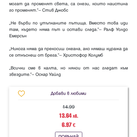
могат да променят света, са онези, които наистина
го променят.”– Стив Джобс
„Не върви по утъпканите пътища. Вместо това иди
там, където няма път и остави следа.”– Ралф Уолдо
Емерсън
„Никога няма да прекосиш океана, ако нямаш куража да
се откъснеш от брега.”– Христофор Колумб
„Всички сме в калта, но някои от нас гледат към
Добави в любими
14.99
13.64
лв.
6.97
€
ПОРЪЧАЙ