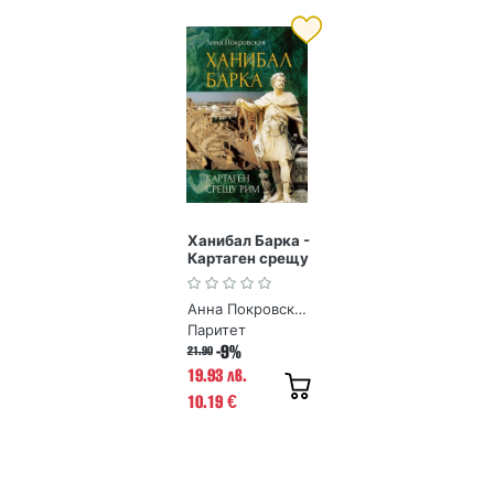
Ханибал Барка -
Картаген срещу
Рим
Анна Покровская
Паритет
-9%
21.90
19.93 лв.
10.19
€