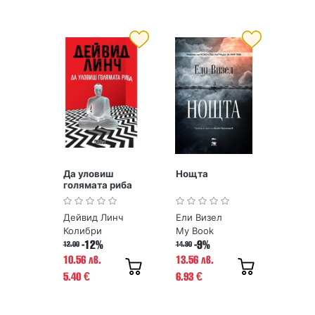
Да уловиш
Нощта
голямата риба
Дейвид Линч
Ели Визел
Колибри
My Book
-12%
-9%
12.00
14.90
10.56 лв.
13.56 лв.
5.40
6.93
€
€