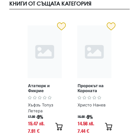
КНИГИ ОТ СЪЩАТА КАТЕГОРИЯ
Ататюрк и
Пророкът на
Фикрие
Короната
Любомир
Лулчев. Книга 1
Хъфзъ Топуз
Христо Нанев
Летера
-9%
-9%
17.00
16.00
15.47 лв.
14.56 лв.
7.91
7.44
€
€