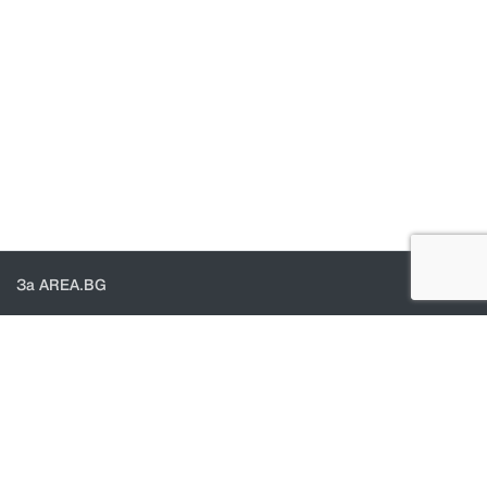
За AREA.BG
За нас
Доставка
Проверка на поръчки
КОНТАКТИ И ПОМОЩ
Контакти
Общи условия