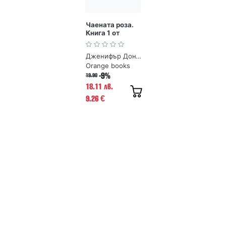
Чаената роза.
Книга 1 от
Поредица
Чаената роза
Дженифър Донъли
Orange books
-9%
19.90
18.11 лв.
9.26
€