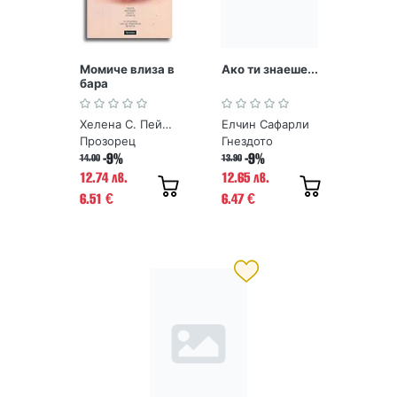
Момиче влиза в
Ако ти знаеше...
бара
Хелена С. Пейдж
Елчин Сафарли
Прозорец
Гнездото
-9%
-9%
14.00
13.90
12.74 лв.
12.65 лв.
6.51
6.47
€
€