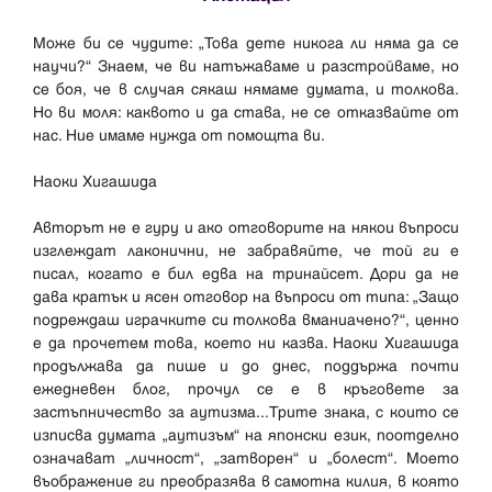
Може би се чудите: „Това дете никога ли няма да се
научи?“ Знаем, че ви натъжаваме и разстройваме, но
се боя, че в случая сякаш нямаме думата, и толкова.
Но ви моля: каквото и да става, не се отказвайте от
нас. Ние имаме нужда от помощта ви.
Наоки Хигашида
Авторът не е гуру и ако отговорите на някои въпроси
изглеждат лаконични, не забравяйте, че той ги е
писал, когато е бил едва на тринайсет. Дори да не
дава кратък и ясен отговор на въпроси от типа: „Защо
подреждаш играчките си толкова вманиачено?“, ценно
е да прочетем това, което ни казва. Наоки Хигашида
продължава да пише и до днес, поддържа почти
ежедневен блог, прочул се е в кръговете за
застъпничество за аутизма...Трите знака, с които се
изписва думата „аутизъм“ на японски език, поотделно
означават „личност“, „затворен“ и „болест“. Моето
въображение ги преобразява в самотна килия, в която