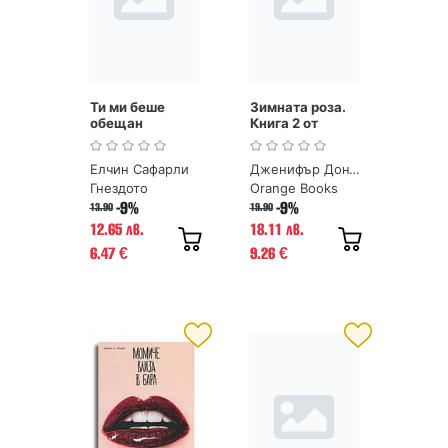
Ти ми беше
Зимната роза.
обещан
Книга 2 от
Поредица
Чаената роза
Елчин Сафарли
Дженифър Донъли
Гнездото
Orange Books
-9%
-9%
13.90
19.90
12.65 лв.
18.11 лв.
6.47
9.26
€
€