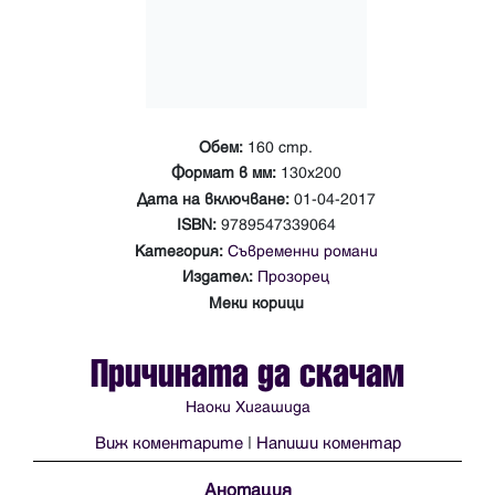
Обем:
160 стр.
Формат в мм:
130х200
Дата на включване:
01-04-2017
ISBN:
9789547339064
Категория:
Съвременни романи
Издател:
Прозорец
Меки корици
Причината да скачам
Наоки Хигашида
Виж коментарите
|
Напиши коментар
Анотация