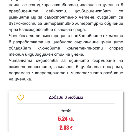
начин се стимулира активното участие на ученика в
предвидените дейности, усъвършенстват се
уменията му за самостоятелно четене, създават се
възможности за интерактивно литературно обучение
чрез взаимодействие с книжна среда.
Чрез богатите илюстрации и иновативните елементи
в разработката на учебното съдържание учениците
овладяват ключовите компетентности според
техния индивидуален стил на учене.
Читанката съдейства за единното формиране на
компетентностите, заложени в учебната програма,
подпомага литературното и читателското развитие
Добави в любими
5.52
5.24
лв.
2.68
€