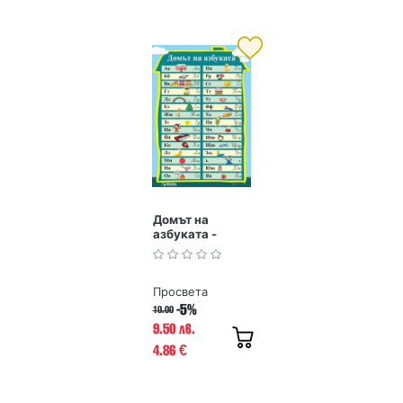
Домът на
азбуката -
учебно табло
Просвета
-5%
10.00
9.50 лв.
4.86
€