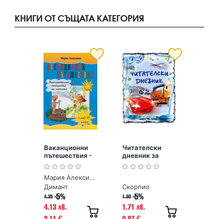
КНИГИ ОТ СЪЩАТА КАТЕГОРИЯ
Ваканционни
Читателски
пътешествия -
дневник за
Занимателна
момчета
тетрадка за
Мария Алексиева
лятото след 1.
клас
Димант
Скорпио
-5%
-5%
4.35
1.80
4.13 лв.
1.71 лв.
2.11
0.87
€
€