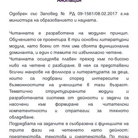
Анотация
Oдобрен със Заповед № РД 09-1561/08.02.2017 г.на
министъра на образованието и науката.
Читанката е разработена на модулен принцип.
Обучението се проектира в три основни литературни
модула, като всеки от тях има своята функционална
доминанта, и един с темите по извънкласно четене.
Читанката осигурява плавен преход към по-високо
ниво на четене с разбиране. В нея са представени
всички жанрове на фолклора и литературата за деца,
които са подбрани според интересите и
възможностите на учениците в тази възраст.
Тематично структурираните модули и
разработената система от дейности и задачи са
насочени към формиране на читателски
компетентности и стратегии за тяхното
овладяване.
Подредбата на задачите е съобразена с функциите на
трите фази на четенето като дейност:
предтекстова, текстова и следтекстова. По този