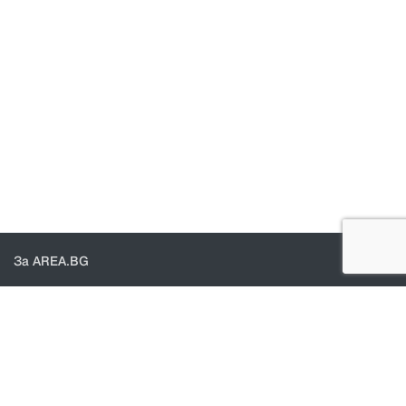
За AREA.BG
За нас
Доставка
Проверка на поръчки
КОНТАКТИ И ПОМОЩ
Контакти