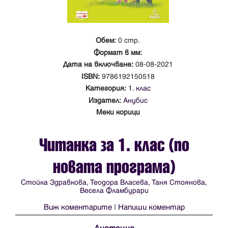
Обем:
0 стр.
Формат в мм:
Дата на включване:
08-08-2021
ISBN:
9786192150518
Категория:
1. клас
Издател:
Анубис
Меки корици
Читанка за 1. клас (по
новата програма)
Стойка Здравкова, Теодора Власева, Таня Стоянова,
Весела Фламбурари
Виж коментарите
|
Напиши коментар