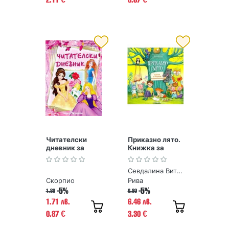
Читателски
Приказно лято.
дневник за
Книжка за
момичета
бъдещи
първокласници
Севдалина Витанова, Лиляна Дворянова, Любен Витанов
+ подарък
Отивам на
Скорпио
Рива
училище
-5%
-5%
1.80
6.80
1.71 лв.
6.46 лв.
0.87
3.30
€
€