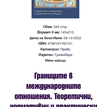
Обем:
340 стр.
Формат в мм:
145х215
Дата на включване:
09-10-2022
ISBN:
9786191762101
Категория:
Право
Издател:
Гутенберг
Меки корици
Границите в
международните
отношения. Теоретични,
нормативни и практически