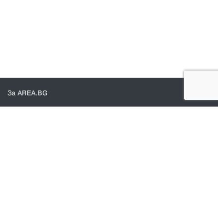
За AREA.BG
За нас
Доставка
Проверка на поръчки
КОНТАКТИ И ПОМОЩ
Контакти
Общи условия
Политика за поверителност