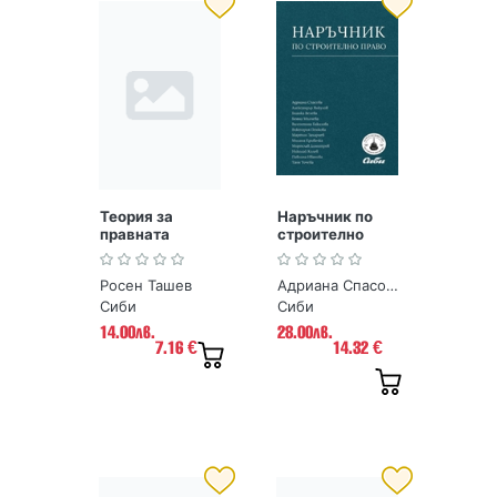
Теория за
Наръчник по
правната
строително
система
право
Росен Ташев
Адриана Спасова, Александър Янкулов, Бианка Велева, Бояна Милчева, Валентина Бакалова, В. Пенкова, М. Захариев, М. Кривачка, М. Димитров, Н. Колев, П. Иванова, Т. Точева
Сиби
Сиби
14.00лв.
28.00лв.
7.16
14.32
€
€