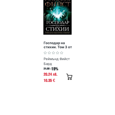
Господар на
стихии. Том 3 от
Поредица
Легенда за
Реймънд Фийст
Огнегривия
Бард
-19%
24.99
20.24 лв.
10.35
€