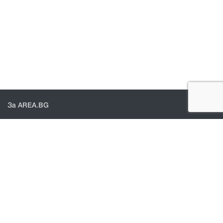
За AREA.BG
За нас
Доставка
Проверка на поръчки
КОНТАКТИ И ПОМОЩ
Контакти
Общи условия
Политика за поверителност