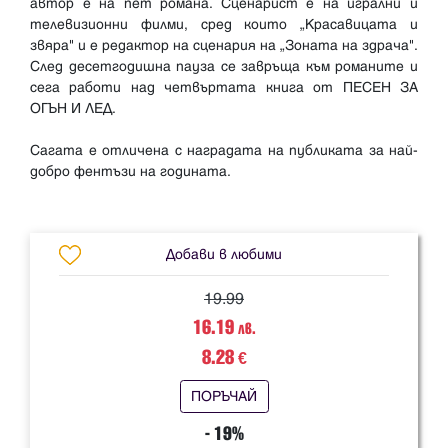
автор е на пет романа. Сценарист е на игрални и
телевизионни филми, сред които „Красавицата и
звяра" и е редактор на сценария на „Зоната на здрача".
След десетгодишна пауза се завръща към романите и
сега работи над четвъртата книга от ПЕСЕН ЗА
ОГЪН И ЛЕД.
Сагата е отличена с наградата на публиката за най-
добро фентъзи на годината.
Добави в любими
19.99
16.19
лв.
8.28
€
ПОРЪЧАЙ
- 19%