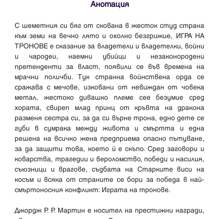
Анотация
С шеметния си бяг от скована в жесток студ страна
към земи на вечно лято и охолно безгрижие, ИГРА НА
ТРОНОВЕ е сказание за владетели и владетелки, войни
и чародеи, наемни убийци и незаконородени
претенденти за власт, появили се във времена на
мрачни поличби. Тук странна войнствена орда се
сражава с мечове, изковани от невиждан от човека
метал, жестоко дивашко племе сее безумие сред
хората, свиреп млад принц от кръвта на дракона
разменя сестра си, за да си върне трона, едно дете се
губи в сумрака между живота и смъртта и една
решена на всичко жена предприема опасно пътуване,
за да защити това, което й е скъпо. Сред заговори и
коварства, трагедии и вероломство, победи и насилия,
съюзници и врагове, съдбата на Старките виси на
косъм и всяка от страните се бори за победа в най-
смъртоносния конфликт: Играта на тронове.
Джордж Р. Р. Мартин е носител на престижни награди,