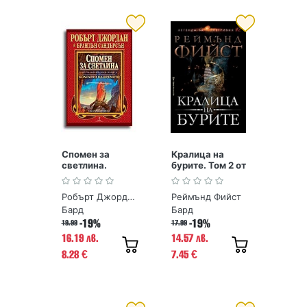
Спомен за
Кралица на
светлина.
бурите. Том 2 от
КОЛЕЛОТО НА
Поредица
ВРЕМЕТО /мека
Легенда за
Робърт Джордан, Брандън Сандърсън
Реймънд Фийст
корица/
Огнегривия
Бард
Бард
-19%
-19%
19.99
17.99
16.19 лв.
14.57 лв.
8.28
7.45
€
€