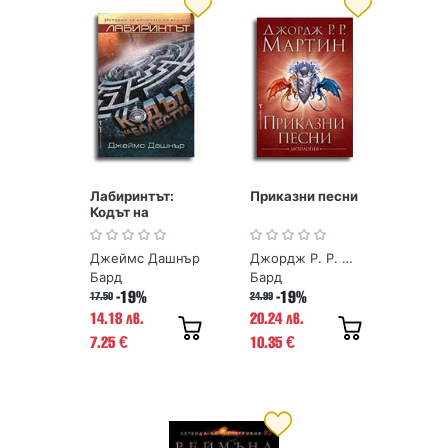
Лабиринтът:
Приказни песни
Кодът на
болестта
Джеймс Дашнър
Джордж Р. Р. Мартин
Бард
Бард
-19%
-19%
17.50
24.99
14.18 лв.
20.24 лв.
7.25
10.35
€
€