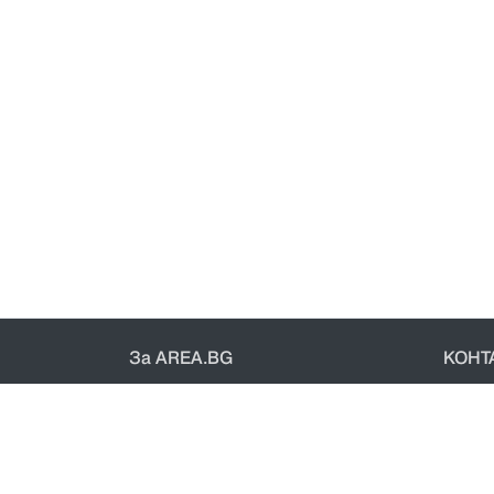
За AREA.BG
КОНТ
За нас
Конт
Доставка
Общи 
Проверка на поръчки
Полит