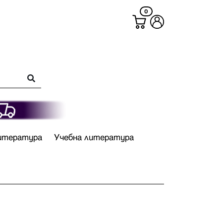
0
итература
Учебна литература