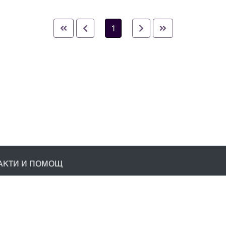
1
АКТИ И ПОМОЩ
акти
условия
ика за поверителност