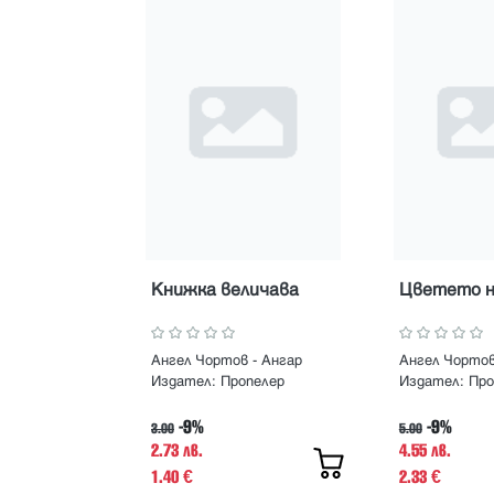
Книжка величава
Цветето н
Ангел Чортов - Ангар
Ангел Чортов
Издател:
Пропелер
Издател:
Про
-9%
-9%
3.00
5.00
2.73 лв.
4.55 лв.
1.40
2.33
€
€