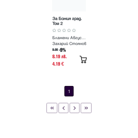
За Божия град.
Том 2
Блажени Августин
Захарий Стоянов
-9%
9.00
8.19 лв.
4.19
€
1