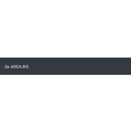
За AREA.BG
За нас
Доставка
Проверка на поръчки
КОНТАКТИ И ПОМОЩ
Контакти
Общи условия
Политика за поверителност