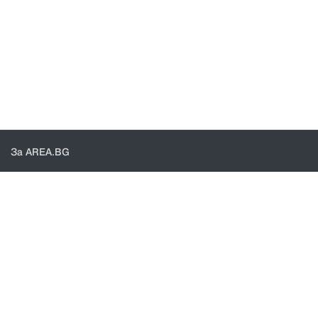
За AREA.BG
За нас
Доставка
Проверка на поръчки
КОНТАКТИ И ПОМОЩ
Контакти
Общи условия
Политика за поверителност