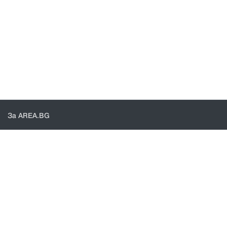
За AREA.BG
За нас
Доставка
Проверка на поръчки
КОНТАКТИ И ПОМОЩ
Контакти
Общи условия
Политика за поверителност