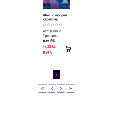
Жени с труден
характер.
История на
феминизма в
Хелън Люис
единадесет
битки
Прозорец
-9%
19.00
17.29 лв.
8.84
€
1