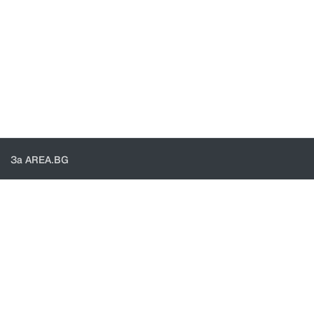
За AREA.BG
За нас
Доставка
Проверка на поръчки
КОНТАКТИ И ПОМОЩ
Контакти
Общи условия
Политика за поверителност