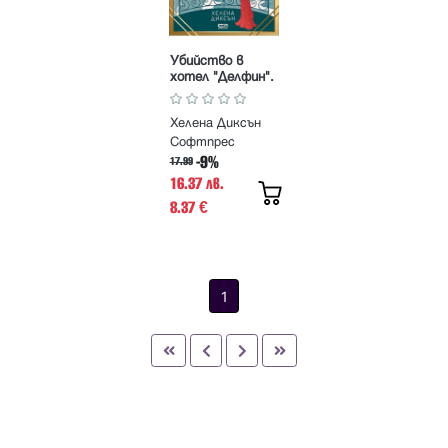
Убийство в
хотел "Делфин".
Криминалните
загадки на
Хелена Диксън
госпожица
Ъндърхей
Софтпрес
-9%
17.99
16.37 лв.
8.37
€
1