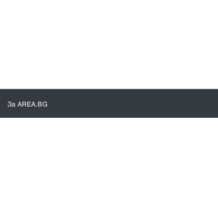
За AREA.BG
За нас
Доставка
Проверка на поръчки
КОНТАКТИ И ПОМОЩ
Контакти
Общи условия
Политика за поверителност