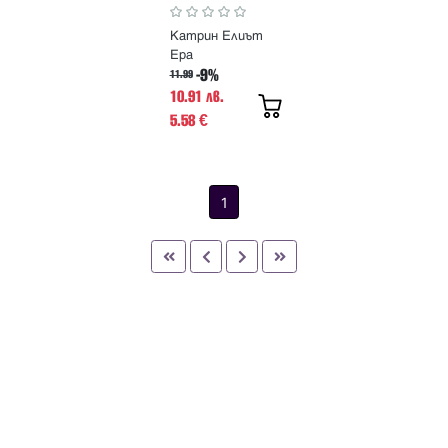
Катрин Елиът
Ера
-9%
11.99
10.91 лв.
5.58
€
1