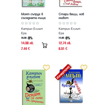
Моят съпруг в
Стари вещи, нов
съседната къща
живот
Катрин Елиът
Катрин Елиът
Ера
Ера
-9%
-9%
16.00
14.00
14.56 лв.
12.74 лв.
7.44
6.51
€
€