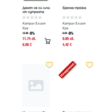
Денят не си личи
Брачна тройка
от сутринта
Катрин Елиът
Катрин Елиът
Ера
Ера
-9%
-9%
12.90
9.50
11.74 лв.
8.65 лв.
6.00
4.42
€
€