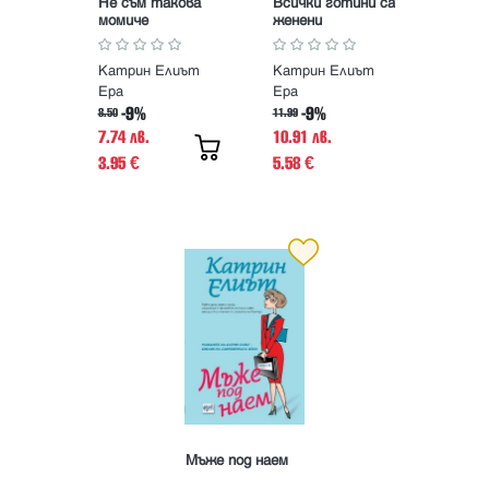
Не съм такова
Всички готини са
момиче
женени
Катрин Елиът
Катрин Елиът
Ера
Ера
-9%
-9%
8.50
11.99
7.74 лв.
10.91 лв.
3.95
5.58
€
€
Мъже под наем