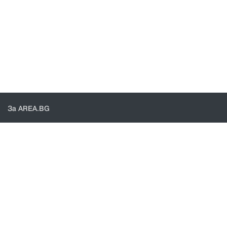
За AREA.BG
За нас
Доставка
Проверка на поръчки
КОНТАКТИ И ПОМОЩ
Контакти
Общи условия
Политика за поверителност