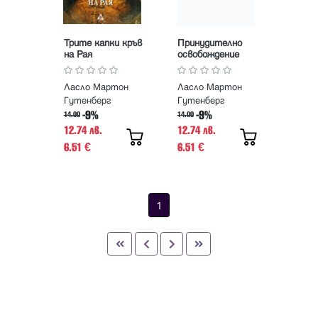
Трите капки кръв
Принудително
на Рая
освобождение
Ласло Мартон
Ласло Мартон
Гутенберг
Гутенберг
-9%
-9%
14.00
14.00
12.74 лв.
12.74 лв.
6.51
6.51
€
€
1