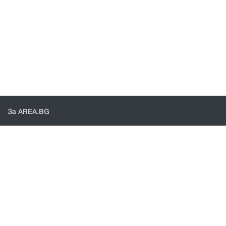
За AREA.BG
За нас
Доставка
Проверка на поръчки
КОНТАКТИ И ПОМОЩ
Контакти
Общи условия
Политика за поверителност