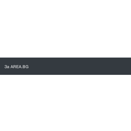
За AREA.BG
За нас
Доставка
Проверка на поръчки
КОНТАКТИ И ПОМОЩ
Контакти
Общи условия
Политика за поверителност