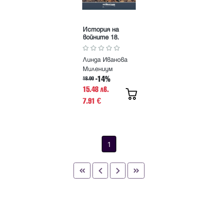
История на
войните 18.
Първата
световна война.
Линда Иванова
Обзорно
изследване
Милениум
-14%
18.00
15.48 лв.
7.91
€
1