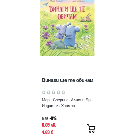
Винаги ще те обичам
Марк Сперинг, Алисън Браун
Издател:
Хермес
-9%
9.95
9.05 лв.
4.63
€