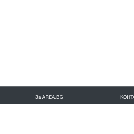
За AREA.BG
КОНТ
За нас
Конт
Доставка
Общи 
Проверка на поръчки
Полит