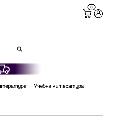
0
итература
Учебна литература