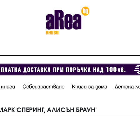
 книги
Себеизрастване
Книги за дома
Детска л
"МАРК СПЕРИНГ, АЛИСЪН БРАУН"