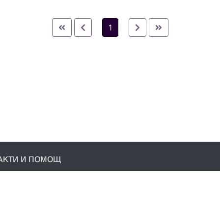
1
АКТИ И ПОМОЩ
акти
условия
ика за поверителност