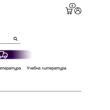
0
итература
Учебна литература