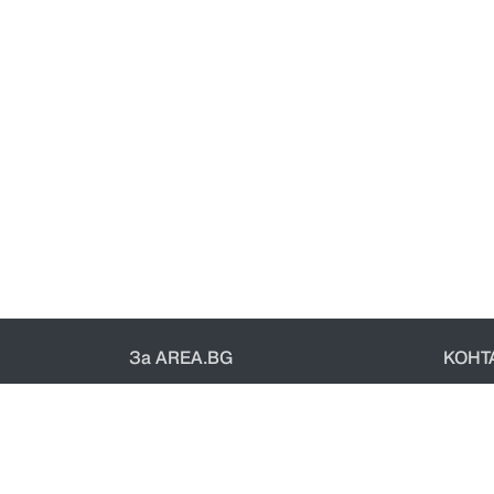
За AREA.BG
КОНТ
За нас
Конт
Доставка
Общи 
Проверка на поръчки
Полит