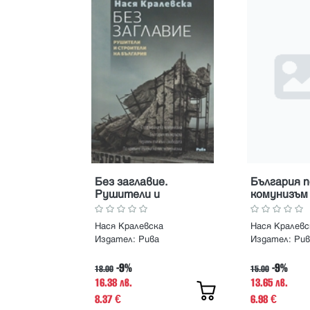
Без заглавие.
България п
Рушители и
комунизъм
строители на
България
Нася Кралевска
Нася Кралевс
Издател:
Рива
Издател:
Рив
-9%
-9%
18.00
15.00
16.38 лв.
13.65 лв.
8.37
6.98
€
€