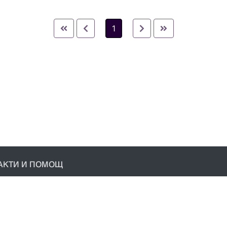
1
АКТИ И ПОМОЩ
акти
условия
ика за поверителност