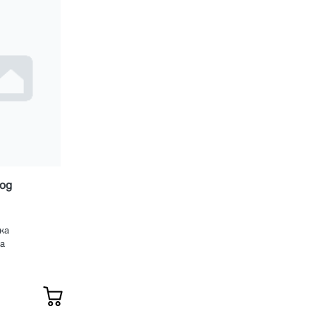
од
ка
а