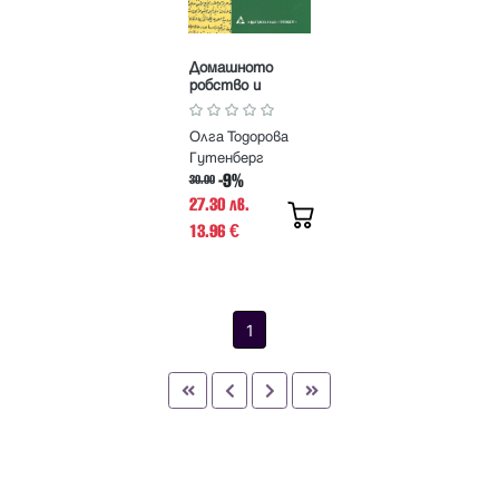
Домашното
робство и
робовладение в
Османска
Олга Тодорова
Румелия
Гутенберг
-9%
30.00
27.30 лв.
13.96
€
1