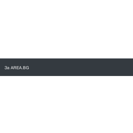
За AREA.BG
За нас
Доставка
Проверка на поръчки
КОНТАКТИ И ПОМОЩ
Контакти
Общи условия
Политика за поверителност