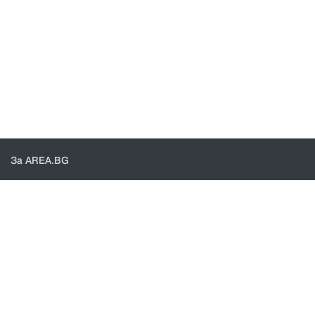
За AREA.BG
За нас
Доставка
Проверка на поръчки
КОНТАКТИ И ПОМОЩ
Контакти
Общи условия
Политика за поверителност