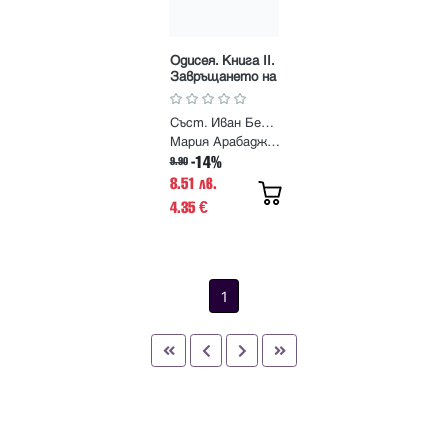
Одисея. Книга II.
Завръщането на
Одисей
Съст. Иван Белинчев - Ортегата
Мария Арабаджиева
-14%
9.90
8.51 лв.
4.35
€
1