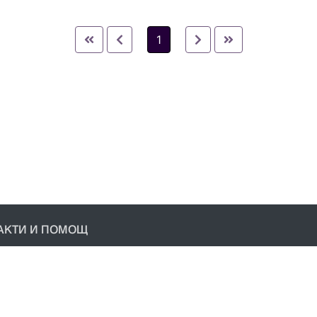
1
АКТИ И ПОМОЩ
акти
условия
ика за поверителност