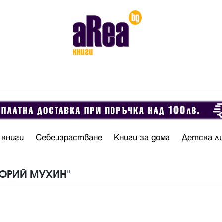
 книги
Себеизрастване
Книги за дома
Детска л
 "ЮРИЙ МУХИН"