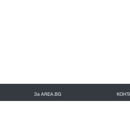
За AREA.BG
КОНТ
За нас
Конт
Доставка
Общи 
Проверка на поръчки
Полит