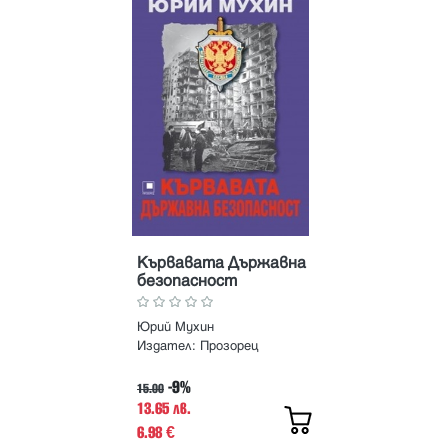
Кървавата Държавна
безопасност
Юрий Мухин
Издател:
Прозорец
-9%
15.00
13.65 лв.
6.98
€