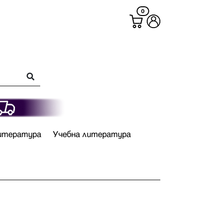
0
итература
Учебна литература