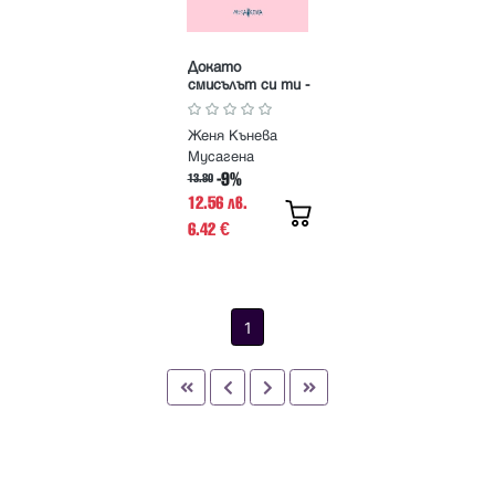
Докато
смисълът си ти -
Стихове
Женя Кънева
Мусагена
-9%
13.80
12.56 лв.
6.42
€
1