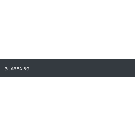
За AREA.BG
За нас
Доставка
Проверка на поръчки
КОНТАКТИ И ПОМОЩ
Контакти
Общи условия
Политика за поверителност