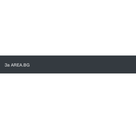
За AREA.BG
За нас
Доставка
Проверка на поръчки
КОНТАКТИ И ПОМОЩ
Контакти
Общи условия
Политика за поверителност