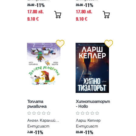
-11%
-11%
20.00
20.00
17.80 лв.
17.80 лв.
9.10
9.10
€
€
Топлата
Хипнотизаторът
ръкавичка
- Ново
преработено и
допълнено
Ангел Каралийчев
Ларш Кеплер
издание
Ентусиаст
Ентусиаст
-11%
-11%
7.00
22.00