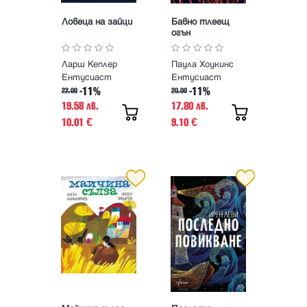
Ловеца на зайци
Бавно тлеещ
огън
Ларш Кеплер
Паула Хоукинс
Ентусиаст
Ентусиаст
-11%
-11%
22.00
20.00
19.58 лв.
17.80 лв.
10.01
9.10
€
€