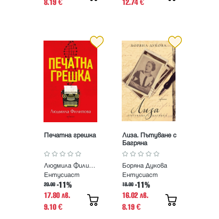
8.19
12.74
€
€
Печатна грешка
Лиза. Пътуване с
Багряна
Людмила Филипова
Боряна Дукова
Ентусиаст
Ентусиаст
-11%
-11%
20.00
18.00
17.80 лв.
16.02 лв.
9.10
8.19
€
€