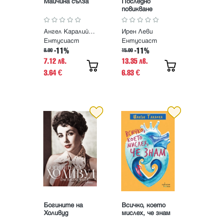
Майчина сълза
Последно
повикване
Ангел Каралийчев
Ирен Леви
Ентусиаст
Ентусиаст
-11%
-11%
8.00
15.00
7.12 лв.
13.35 лв.
3.64
6.83
€
€
Богините на
Всичко, което
Холивуд
мислех, че знам