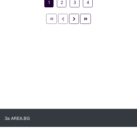
1
2
3
4
За AREA.BG
За нас
Доставка