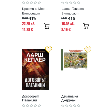
Кристина Морато
Шанън Такаока
Ентусиаст
Ентусиаст
-11%
-11%
25.00
18.00
22.25 лв.
16.02 лв.
11.38
8.19
€
€
Договорът
Децата на
Паганини
Джуджан,
горското джудже