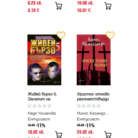
6.23 лв.
19.58 лв.
3.19
10.01
€
€
Живей бързо 5.
Христос отново
Залезът на
разпнат/твърди
босовете
корици
Надя Чолакова
Никос Казандзакис
Ентусиаст
Ентусиаст
-11%
-11%
18.00
28.00
16.02 лв.
24.92 лв.