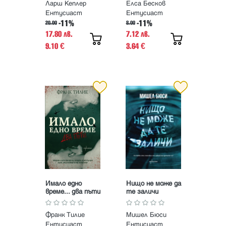
Ларш Кеплер
Елса Бесков
Ентусиаст
Ентусиаст
-11%
-11%
20.00
8.00
17.80 лв.
7.12 лв.
9.10
3.64
€
€
Имало едно
Нищо не може да
време... два пъти
те заличи
Франк Тилие
Мишел Бюси
Ентусиаст
Ентусиаст