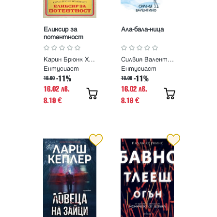
Еликсир за
Ала-бала-ница
потентност
Карин Брюнк Холмквист
Силвия Валентино
Ентусиаст
Ентусиаст
-11%
-11%
18.00
18.00
16.02 лв.
16.02 лв.
8.19
8.19
€
€