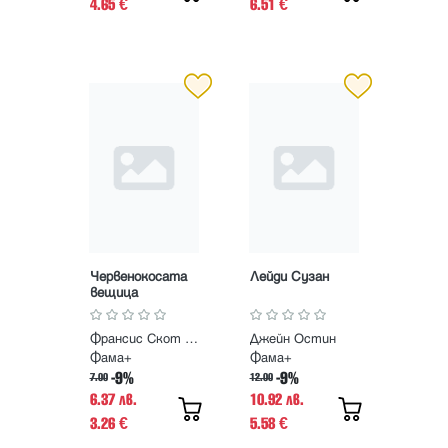
4.65
6.51
€
€
Червенокосата
Лейди Сузан
вещица
Франсис Скот Фицджералд
Джейн Остин
Фама+
Фама+
-9%
-9%
7.00
12.00
6.37 лв.
10.92 лв.
3.26
5.58
€
€