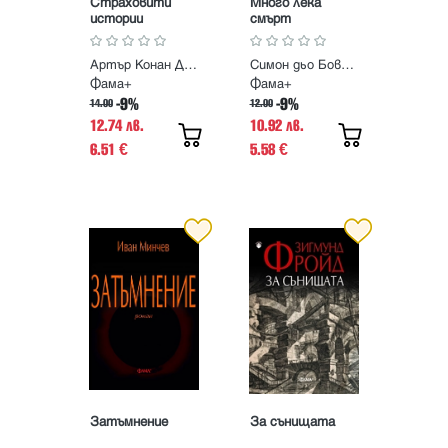
Страховити
Много лека
истории
смърт
Артър Конан Дойл
Симон дьо Бовоар
Фама+
Фама+
-9%
-9%
14.00
12.00
12.74 лв.
10.92 лв.
6.51
5.58
€
€
Затъмнение
За сънищата