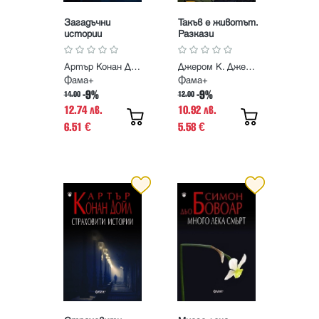
Загадъчни
Такъв е животът.
истории
Разкази
Артър Конан Дойл
Джером К. Джером
Фама+
Фама+
-9%
-9%
14.00
12.00
12.74 лв.
10.92 лв.
6.51
5.58
€
€