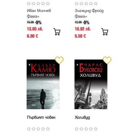
Иван Минчев
Зигмунд Фройд
Фама+
Фама+
-9%
-9%
15.00
12.00
13.65 лв.
10.92 лв.
6.98
5.58
€
€
Първият човек
Холивуд