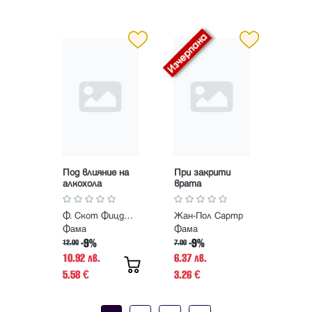
Под влияние на
При закрити
алкохола
врата
Ф. Скот Фицджералд
Жан-Пол Сартр
Фама
Фама
-9%
-9%
12.00
7.00
10.92 лв.
6.37 лв.
5.58
3.26
€
€