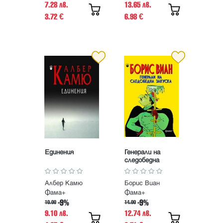
7.28 лв.
13.65 лв.
3.72
6.98
€
€
Единения
Генерали на
следобедна
закуска
Албер Камю
Борис Виан
Фама+
Фама+
-9%
-9%
10.00
14.00
9.10 лв.
12.74 лв.