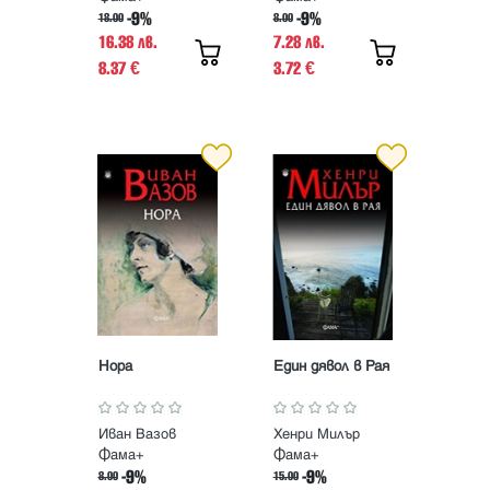
-9%
-9%
18.00
8.00
16.38 лв.
7.28 лв.
8.37
3.72
€
€
Нора
Един дявол в Рая
Иван Вазов
Хенри Милър
Фама+
Фама+
-9%
-9%
8.00
15.00