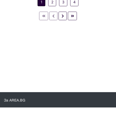
1
2
3
4
За AREA.BG
За нас
Доставка