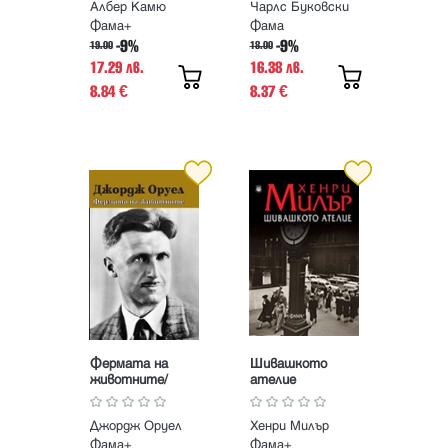
Албер Камю
Чарлс Буковски
Фама+
Фама
-9%
-9%
19.00
18.00
17.29 лв.
16.38 лв.
8.84
8.37
€
€
Фермата на
Шивашкото
животните/
ателие
твърда корица
Джордж Оруел
Хенри Милър
Фама+
Фама+