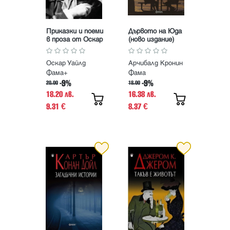
Приказки и поеми
Дървото на Юда
в проза от Оскар
(ново издание)
Уайлд
Оскар Уайлд
Арчибалд Кронин
Фама+
Фама
-9%
-9%
20.00
18.00
18.20 лв.
16.38 лв.
9.31
8.37
€
€