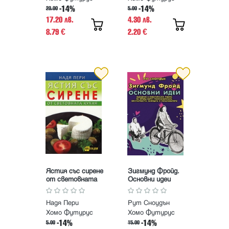
-14%
-14%
20.00
5.00
17.20 лв.
4.30 лв.
8.79
2.20
€
€
Ястия със сирене
Зигмунд Фройд.
от световната
Основни идеи
кухня
Надя Пери
Рут Сноудън
Хомо Футурус
Хомо Футурус
-14%
-14%
5.00
15.00