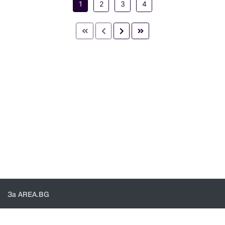
1
2
3
4
За AREA.BG
За нас
Доставка