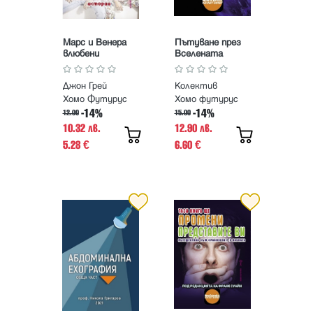
Марс и Венера
Пътуване през
влюбени
Вселената
Джон Грей
Колектив
Хомо Футурус
Хомо футурус
-14%
-14%
12.00
15.00
10.32 лв.
12.90 лв.
5.28
6.60
€
€