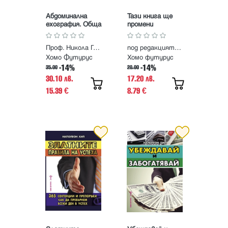
Абдоминална
Тази книга ще
ехография. Обща
промени
част
представите ви.
Пътешествия
Проф. Никола Григоров
под редакцията на Франк Суайн
към крайностите
в науката
Хомо Футурус
Хомо футурус
-14%
-14%
35.00
20.00
30.10 лв.
17.20 лв.
15.39
8.79
€
€