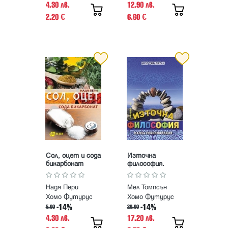
4.30 лв.
12.90 лв.
2.20
6.60
€
€
Сол, оцет и сода
Източна
бикарбонат
философия.
Малка
енциклопедия
Надя Пери
Мел Томпсън
Хомо Футурус
Хомо Футурус
-14%
-14%
5.00
20.00
4.30 лв.
17.20 лв.