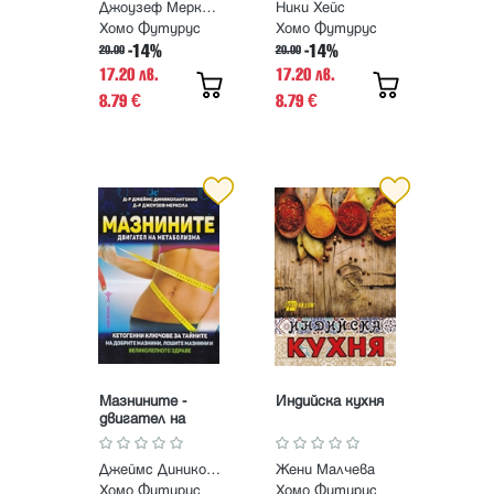
Джоузеф Меркола
Ники Хейс
Хомо Футурус
Хомо Футурус
-14%
-14%
20.00
20.00
17.20 лв.
17.20 лв.
8.79
8.79
€
€
Мазнините -
Индийска кухня
двигател на
метаболизма
Джеймс Диниколантонио, Джоузеф Меркола
Жени Малчева
Хомо Футурус
Хомо Футурус