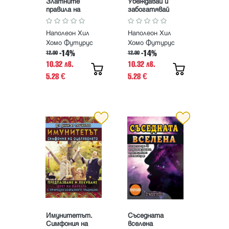
Златните
Убеждавай и
правила на
забогатявай
успеха
Наполеон Хил
Наполеон Хил
Хомо Футурус
Хомо Футурус
-14%
-14%
12.00
12.00
10.32 лв.
10.32 лв.
5.28
5.28
€
€
Имунитетът.
Съседната
Симфония на
вселена