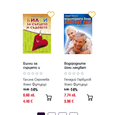
Билки за
Водородните
сърцето и
йони лекуват
съдовете.
рака. Лъч
Природолечение и
надежда
Галина Сергеева
Генадий Гарбузов
профилактика
Хомо Футурус
Хомо Футурус
-14%
-14%
10.00
9.00
8.60 лв.
7.74 лв.
4.40
3.96
€
€