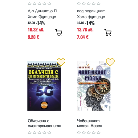
оцеляването
Д-р Димитър Пашкулев
под редакцията на Франк Суайн
Хомо Футурус
Хомо футурус
-14%
-14%
12.00
16.00
10.32 лв.
13.76 лв.
5.28
7.04
€
€
Облъчени с
Човешкият
електромагнитн
мозък. Лесен
и полета
наръчник по
невропсихология