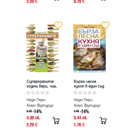
2.20
8.79
€
€
Суперхраните:
Бърза лесна
годжи бери, чиа,
кухня в един съд
киноа, семена и
подправки
Надя Пери
Надя Пери
Хомо Футурус
Хомо Футурус
-14%
-14%
5.00
4.00
4.30 лв.
3.44 лв.
2.20
1.76
€
€