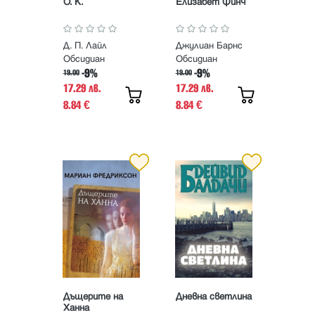
О. К.
Елизабет Финч
Д. П. Лайл
Джулиан Барнс
Обсидиан
Обсидиан
-9%
-9%
19.00
19.00
17.29 лв.
17.29 лв.
8.84
8.84
€
€
Дъщерите на
Дневна светлина
Ханна