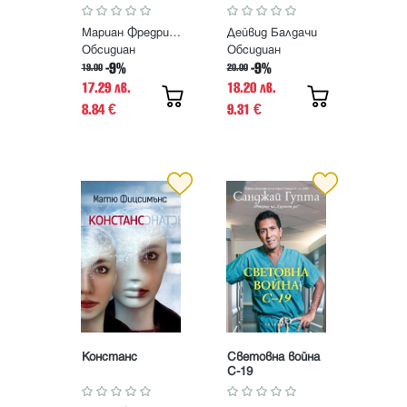
Мариан Фредриксон
Дейвид Балдачи
Обсидиан
Обсидиан
-9%
-9%
19.00
20.00
17.29 лв.
18.20 лв.
8.84
9.31
€
€
Констанс
Световна война
С-19