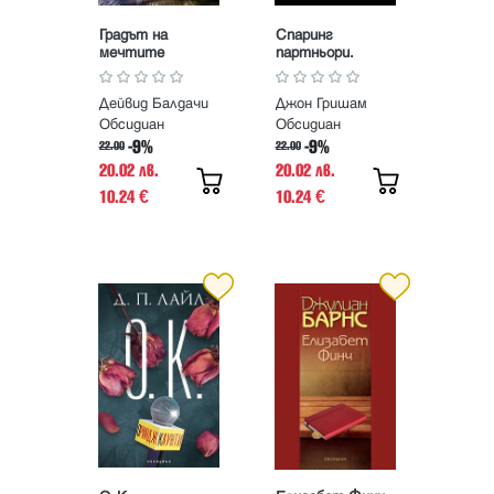
Градът на
Спаринг
мечтите
партньори.
Новели
Дейвид Балдачи
Джон Гришам
Обсидиан
Обсидиан
-9%
-9%
22.00
22.00
20.02 лв.
20.02 лв.
10.24
10.24
€
€