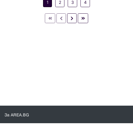
1
2
3
4
За AREA.BG
За нас
Доставка