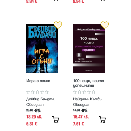
8.84
8.84
€
€
Игра с огъня
100 неща, които
успешните
лидери правят.
Кратки уроци по
Дейвид Балдачи
Найджъл Къмбърланд
лидерство
Обсидиан
Обсидиан
-9%
-9%
20.00
17.00
18.20 лв.
15.47 лв.
9.31
7.91
€
€