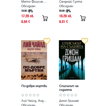
Матю Фицсимънс
Санджай Гупта
Обсидиан
Обсидиан
-9%
-9%
19.00
20.00
17.29 лв.
18.20 лв.
8.84
9.31
€
€
По-добре мъртви
Списъкът на
съдията
Лий Чайлд, Андрю Чайлд
Джон Гришам
Обсидиан
Обсидиан