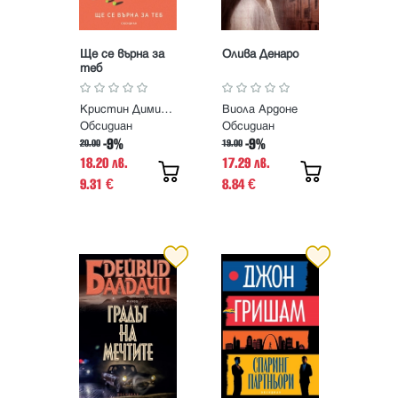
Ще се върна за
Олива Денаро
теб
Кристин Димитрова
Виола Ардоне
Обсидиан
Обсидиан
-9%
-9%
20.00
19.00
18.20 лв.
17.29 лв.
9.31
8.84
€
€