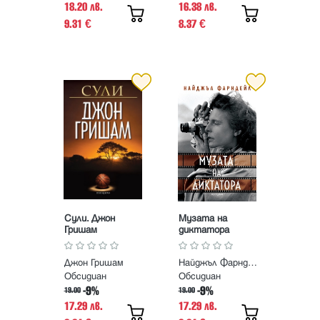
18.20 лв.
16.38 лв.
9.31
8.37
€
€
Сули. Джон
Музата на
Гришам
диктатора
Джон Гришам
Найджъл Фарндейл
Обсидиан
Обсидиан
-9%
-9%
19.00
19.00
17.29 лв.
17.29 лв.