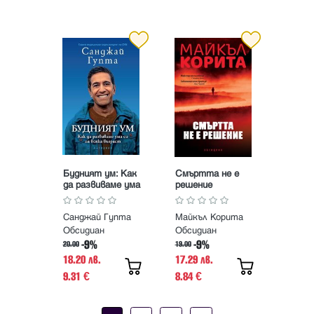
Будният ум: Как
Смъртта не е
да развиваме ума
решение
си на всяка
възраст
Санджай Гупта
Майкъл Корита
Обсидиан
Обсидиан
-9%
-9%
20.00
19.00
18.20 лв.
17.29 лв.
9.31
8.84
€
€