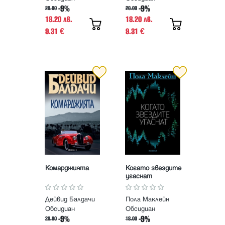
-9%
-9%
20.00
20.00
18.20 лв.
18.20 лв.
9.31
9.31
€
€
Комарджията
Когато звездите
угаснат
Дейвид Балдачи
Пола Маклейн
Обсидиан
Обсидиан
-9%
-9%
20.00
18.00