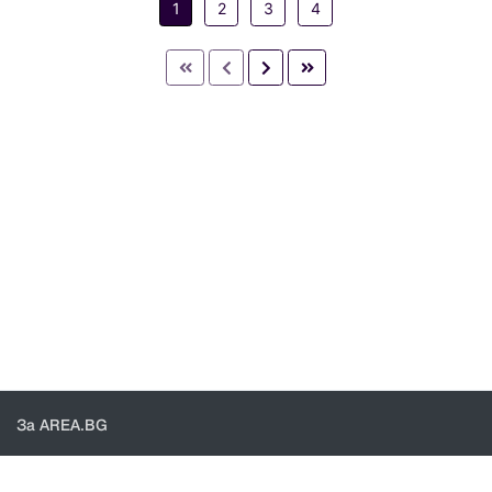
1
2
3
4
За AREA.BG
За нас
Доставка