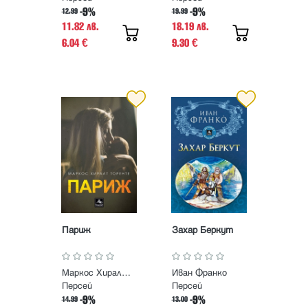
-9%
-9%
12.99
19.99
11.82 лв.
18.19 лв.
6.04
9.30
€
€
Париж
Захар Беркут
Маркос Хиралт Торенте
Иван Франко
Персей
Персей
-9%
-9%
14.99
13.00