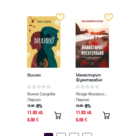
Вилино
Манастирът
Фуентерабия
Винка Саздова
Ягода Михайловска-Георгиева
Персей
Персей
-9%
-9%
13.00
13.00
11.83 лв.
11.83 лв.
6.05
6.05
€
€