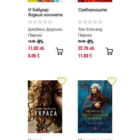
И Бабукар
Сребърниците
водеше колоната
Джовани Додзини
Том Егеланд
Персей
Персей
-9%
-9%
13.00
25.00
11.83 лв.
22.75 лв.
6.05
11.63
€
€