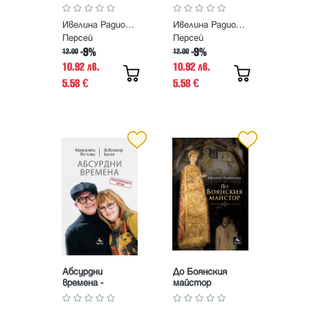
Ивелина Радионова
Ивелина Радионова
Персей
Персей
-9%
-9%
12.00
12.00
10.92 лв.
10.92 лв.
5.58
5.58
€
€
Абсурдни
До Боянския
времена -
майстор
Стихове