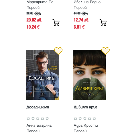
Маргарита Петкова, Добромир Банев
Ивелина Радионова
Персей
Персей
-9%
-9%
22.00
14.00
20.02 лв.
12.74 лв.
10.24
6.51
€
€
Досадникът
Дивият кръг
Анна Багряна
Аура Кристи
Персей
Персей