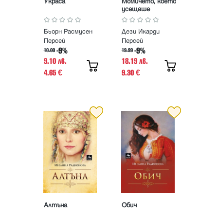
Украса
Момичето, което
усещаше
книгите
Бьорн Расмусен
Дези Икарди
Персей
Персей
-9%
-9%
10.00
19.99
9.10 лв.
18.19 лв.
4.65
9.30
€
€
Алтъна
Обич