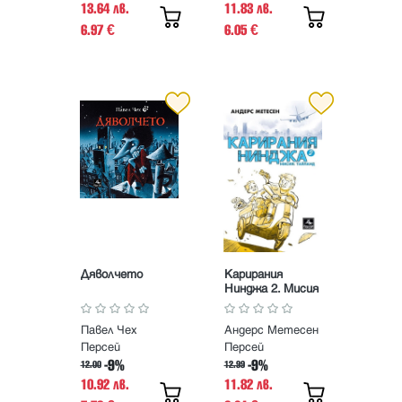
13.64 лв.
11.83 лв.
6.97
6.05
€
€
Дяволчето
Карирания
Нинджа 2. Мисия
Тайланд
Павел Чех
Андерс Метесен
Персей
Персей
-9%
-9%
12.00
12.99
10.92 лв.
11.82 лв.