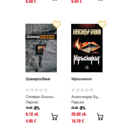
5.58
6.04
€
€
Шамаросване
Мръсникът
Стефан Бошкович
Александър Бушков
Персей
Персей
-9%
-9%
10.00
23.00
9.10 лв.
20.93 лв.
4.65
10.70
€
€