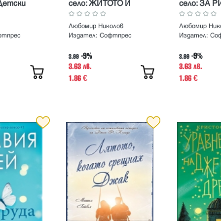
Детски
село: ЖИТОТО И
село: ЗА 
ХЛЯБЪТ
Любомир Николов
Любомир Ник
фтпрес
Издател:
Софтпрес
Издател:
Со
-9%
-9%
3.99
3.99
3.63 лв.
3.63 лв.
1.86
1.86
€
€