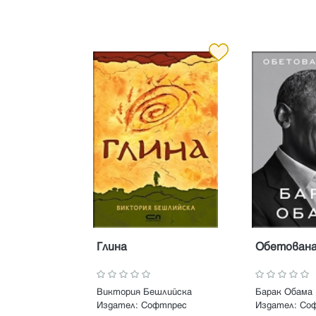
Глина
Обетована
Виктория Бешлийска
Барак Обама
Издател:
Софтпрес
Издател:
Со