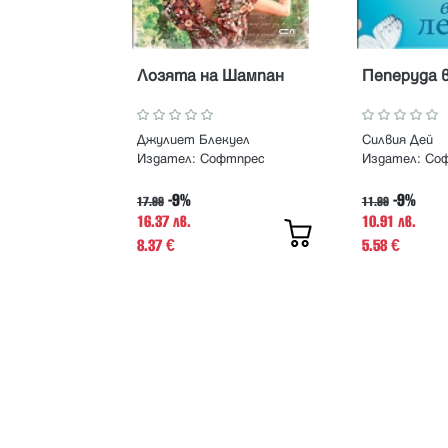
Лозята на Шампан
Пеперуда в
Джулиет Блекуел
Силвия Дей
Издател:
Софтпрес
Издател:
Со
-9%
-9%
17.99
11.99
16.37 лв.
10.91 лв.
8.37
5.58
€
€