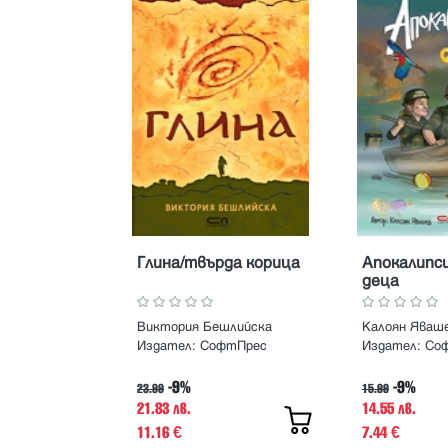
Глина/твърда корица
Апокалипси
деца
Виктория Бешлийска
Калоян Яваш
Издател:
СофтПрес
Издател:
Со
-9%
-9%
23.99
15.99
21.83 лв.
14.55 лв.
11.16
7.44
€
€