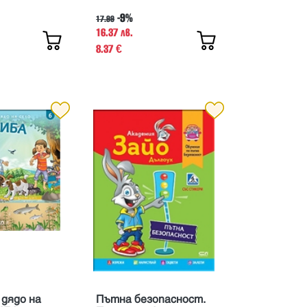
-9%
17.99
16.37 лв.
8.37
€
 дядо на
Пътна безопасност.