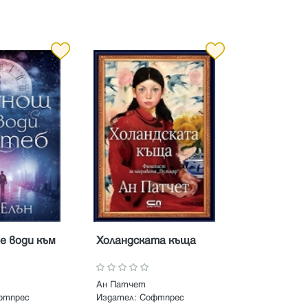
е води към
Холандската къща
Ан Патчет
фтпрес
Издател:
Софтпрес