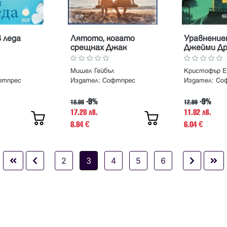
 леда
Лятото, когато
Уравнение
срещнах Джак
Джейми Др
Мишел Гейбъл
Кристофър 
фтпрес
Издател:
Софтпрес
Издател:
Со
-9%
-9%
18.99
12.99
17.28 лв.
11.82 лв.
8.84
6.04
€
€
2
3
4
5
6