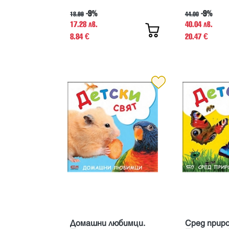
-9%
-9%
18.99
44.00
17.28 лв.
40.04 лв.
8.84
20.47
€
€
Домашни любимци.
Сред прир