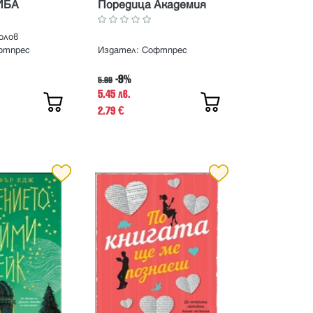
РИБА
Поредица Академия
Зайо Дългоух
олов
фтпрес
Издател:
Софтпрес
-9%
5.99
5.45 лв.
2.79
€