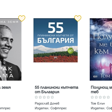
 земя
55 планински кътчета
Полунощ м
от България
теб
Радослав Донев
Том Елън
фтпрес
Издател:
Софтпрес
Издател:
Со