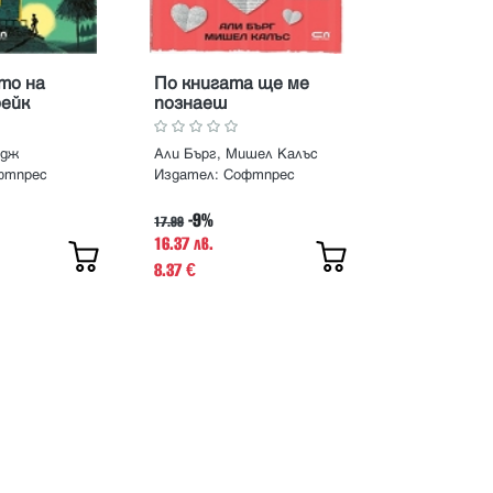
то на
По книгата ще ме
ейк
познаеш
Едж
Али Бърг, Мишел Калъс
фтпрес
Издател:
Софтпрес
-9%
17.99
16.37 лв.
8.37
€