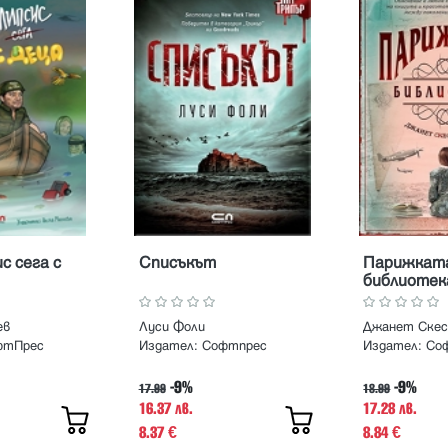
с сега с
Списъкът
Парижкат
библиотек
ев
Луси Фоли
Джанет Скес
фтПрес
Издател:
Софтпрес
Издател:
Со
-9%
-9%
17.99
18.99
16.37 лв.
17.28 лв.
8.37
8.84
€
€