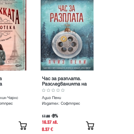
а
Час за разплата.
а
Разследванията на
инспектор Гамаш
лин Чарлс
Луиз Пени
фтпрес
Издател:
Софтпрес
-9%
17.99
16.37 лв.
8.37
€