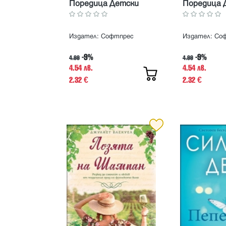
Поредица Детски
Поредица 
свят
свят
Издател:
Софтпрес
Издател:
Со
-9%
-9%
4.99
4.99
4.54 лв.
4.54 лв.
2.32
2.32
€
€