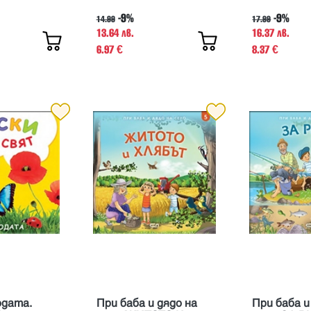
-9%
-9%
14.99
17.99
13.64 лв.
16.37 лв.
6.97
8.37
€
€
одата.
При баба и дядо на
При баба и