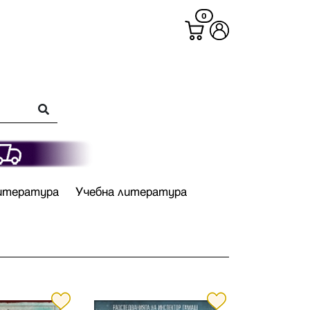
0
итература
Учебна литература