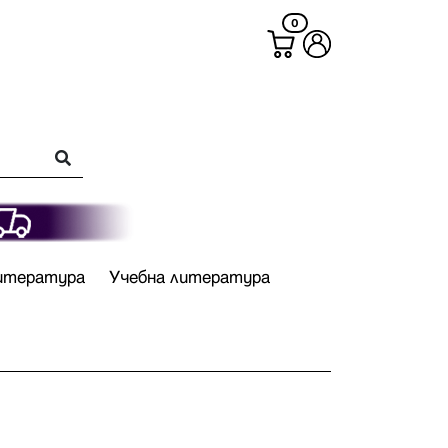
0
итература
Учебна литература