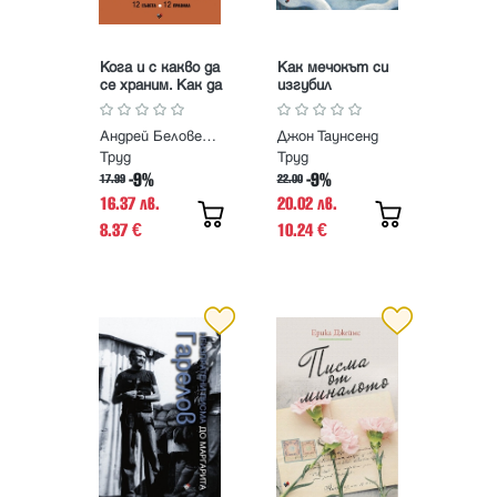
Кога и с какво да
Как мечокът си
се храним. Как да
изгубил
намерим
опашката и
златната среда
други приказки
Андрей Беловешкин
Джон Таунсенд
между гладуване
за животните в
и преяждане
гората
Труд
Труд
-9%
-9%
17.99
22.00
16.37 лв.
20.02 лв.
8.37
10.24
€
€