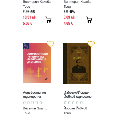
Виктория Колева
Виктория Колева
програма за 12.
програма за 7.
клас и ДЗИ
клас и НВО
Труд
Труд
-9%
-9%
11.99
9.99
10.91 лв.
9.09 лв.
5.58
4.65
€
€
Лингвистични
Избрано/Йордан
турнири на
Йовков (луксозно
Работилница за
издание)
знание. Второ
Веселин Златилов, Здравко Иванов
Йордан Йовков
преработено и
допълнено
Труд
Труд