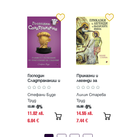
Господин
Приказки и
Сладтракакиш и
легенди за
голямото
българските
състезание по
имена
Стефани Буде
Лилия Старева
приготвяне на
сладкиши. Книга
Труд
Труд
3. Детското
-9%
-9%
12.99
15.99
бистро
11.82 лв.
14.55 лв.
6.04
7.44
€
€