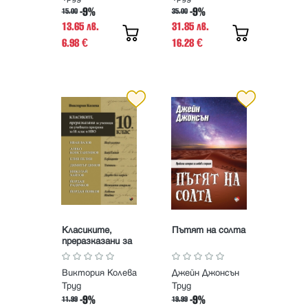
издание
-9%
-9%
15.00
35.00
13.65 лв.
31.85 лв.
6.98
16.28
€
€
Класиките,
Пътят на солта
преразказани за
ученици по
учебната
Виктория Колева
Джейн Джонсън
програма за 10.
клас и НВО
Труд
Труд
-9%
-9%
11.99
19.99