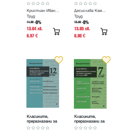
Невероятната
история на отец
Кристиан Иванов, Борислав Радославов
Десислава Каменова
Неофит Калчев.
Рецепти за
Труд
Труд
здраве
-9%
-9%
14.99
15.00
13.64 лв.
13.65 лв.
6.97
6.98
€
€
Класиките,
Класиките,
преразказани за
преразказани за
ученици по
ученици по
учебната
учебната