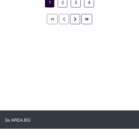
1
2
3
4
За AREA.BG
За нас
Доставка