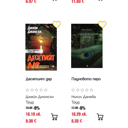
6.97
11.63
€
€
Десетият дар
Пауновото перо
Джейн Джонсън
Никол Данева
Труд
Труд
-9%
-9%
19.99
17.90
18.19 лв.
16.29 лв.
9.30
8.33
€
€