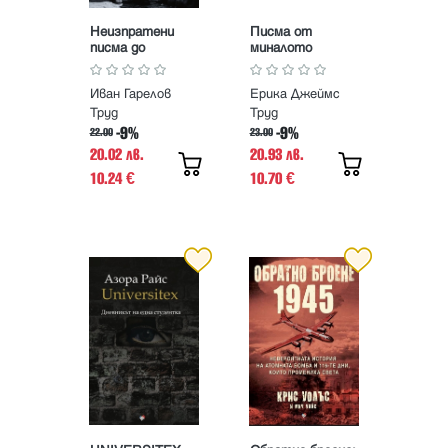
Неизпратени
Писма от
писма до
миналото
Маргарита
Иван Гарелов
Ерика Джеймс
Труд
Труд
-9%
-9%
22.00
23.00
20.02 лв.
20.93 лв.
10.24
10.70
€
€