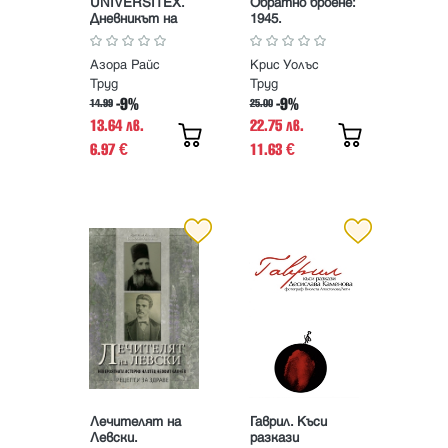
UNIVERSITEX.
Обратно броене:
Дневникът на
1945.
една студентка
Невероятната
история на
Азора Райс
Крис Уолъс
атомната бомба
и 116-те дни,
Труд
Труд
които промениха
-9%
-9%
14.99
25.00
света
13.64 лв.
22.75 лв.
6.97
11.63
€
€
Лечителят на
Гаврил. Къси
Левски.
разкази