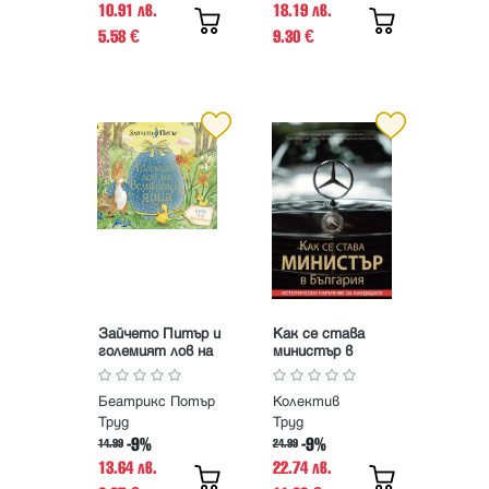
10.91 лв.
18.19 лв.
5.58
9.30
€
€
Зайчето Питър и
Как се става
големият лов на
министър в
Великденски яйца
България
- книжка с
Беатрикс Потър
Колектив
капачета
Труд
Труд
-9%
-9%
14.99
24.99
13.64 лв.
22.74 лв.