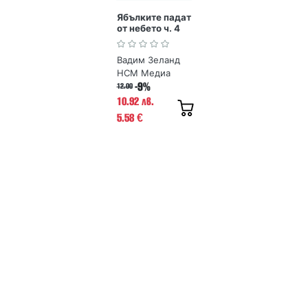
Ябълките падат
от небето ч. 4
Транссърфинг
на реалността
Вадим Зеланд
НСМ Медиа
-9%
12.00
10.92 лв.
5.58
€