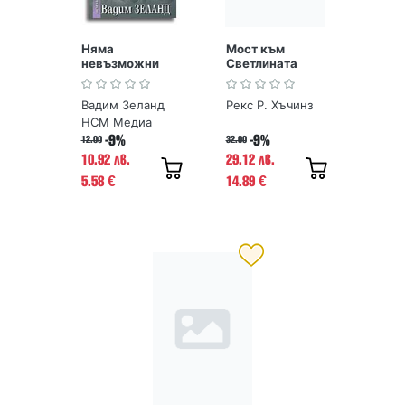
Няма
Мост към
невъзможни
Светлината
неща
Вадим Зеланд
Рекс Р. Хъчинз
НСМ Медиа
-9%
-9%
12.00
32.00
10.92 лв.
29.12 лв.
5.58
14.89
€
€