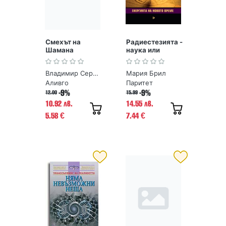
Смехът на
Радиестезията -
Шамана
наука или
магия?
Енергията на
Владимир Серкин
Мария Брил
новото време
Аливго
Паритет
-9%
-9%
12.00
15.99
10.92 лв.
14.55 лв.
5.58
7.44
€
€