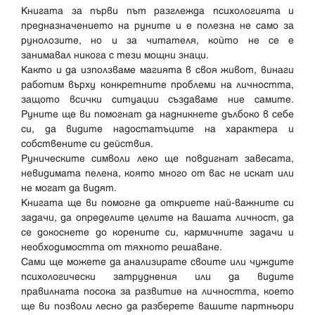
Книгата за първи път разглежда психологията и
предназначението на руните и е полезна не само за
рунолозите, но и за читателя, който не се е
занимавал никога с тези мощни знаци.
Както и да използваме магията в своя живот, винаги
работим върху конкретните проблеми на личността,
защото всички ситуации създаваме ние самите.
Руните ще ви помогнат да надникнете дълбоко в себе
си, да видите надостатъците на характера и
собствените си действия.
Руническите символи леко ще повдигнат завесата,
невидимата пелена, която много от вас не искат или
не могат да видят.
Книгата ще ви помогне да откриете най-важните си
задачи, да определите целите на вашата личност, да
се докоснете до корените си, кармичните задачи и
необходимостта от тяхното решаване.
Сами ще можете да анализирате своите или чуждите
психологически затруднения или да видите
правилната посока за развитие на личността, което
ще ви позволи лесно да разберете вашите партньори