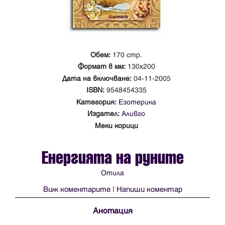
Обем:
170 стр.
Формат в мм:
130х200
Дата на включване:
04-11-2005
ISBN:
9548454335
Категория:
Езотерика
Издател:
Аливго
Меки корици
Енергията на руните
Отила
Виж коментарите
|
Напиши коментар
Анотация