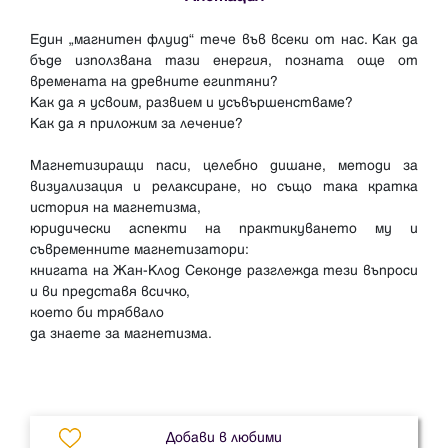
Един „магнитен флуид“ тече във всеки от нас. Как да
бъде използвана тази енергия, позната още от
времената на древните египтяни?
Как да я усвоим, развием и усъвършенстваме?
Как да я приложим за лечение?
Магнетизиращи паси, целебно дишане, методи за
визуализация и релаксиране, но също така кратка
история на магнетизма,
юридически аспекти на практикуването му и
съвременните магнетизатори:
книгата на Жан-Клод Секонде разглежда тези въпроси
и ви представя всичко,
което би трябвало
да знаете за магнетизма.
Добави в любими