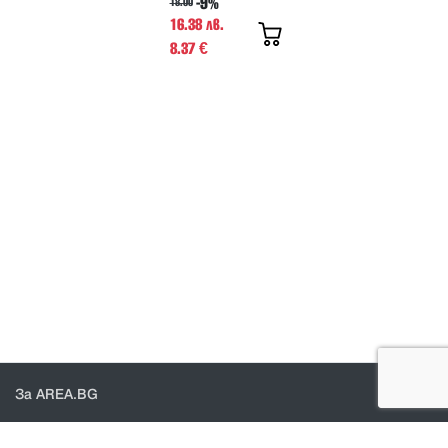
-9%
18.00
16.38 лв.
8.37
€
За AREA.BG
За нас