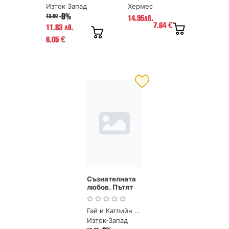
Изток Запад
Хермес
-9%
13.00
14.95лв.
7.64
€
11.83 лв.
6.05
€
Съзнателната
любов. Пътят
към взаимна
отдаденост
Гай и Катлийн Хендрикс
Изток-Запад