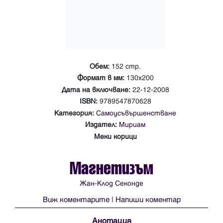
Обем:
152 стр.
Формат в мм:
130х200
Дата на включване:
22-12-2008
ISBN:
9789547870628
Категория:
Самоусъвършенстване
Издател:
Мириам
Меки корици
Магнетизъм
Жан-Клод Секонде
Виж коментарите
|
Напиши коментар
Анотация