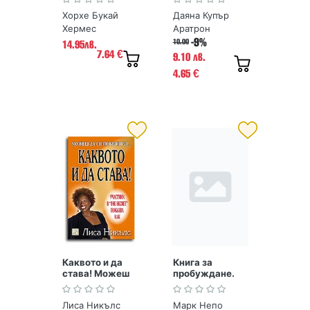
Хорхе Букай
Даяна Купър
Хермес
Аратрон
-9%
10.00
14.95лв.
7.64
€
9.10 лв.
4.65
€
Каквото и да
Книга за
става! Можеш
пробуждане.
да си
365 идеи да
победител...
посрещнеш
Лиса Никълс
Марк Непо
новия ден