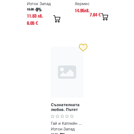
Изток Запад
Хермес
-9%
13.00
14.95лв.
7.64
€
11.83 лв.
6.05
€
Съзнателната
любов. Пътят
към взаимна
отдаденост
Гай и Катлийн Хендрикс
Изток-Запад