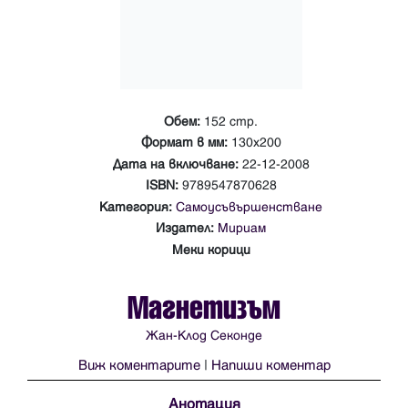
Обем:
152 стр.
Формат в мм:
130х200
Дата на включване:
22-12-2008
ISBN:
9789547870628
Категория:
Самоусъвършенстване
Издател:
Мириам
Меки корици
Магнетизъм
Жан-Клод Секонде
Виж коментарите
|
Напиши коментар
Анотация