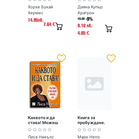
Хорхе Букай
Даяна Купър
Хермес
Аратрон
-9%
10.00
14.95лв.
7.64
€
9.10 лв.
4.65
€
Каквото и да
Книга за
става! Можеш
пробуждане.
да си
365 идеи да
победител...
посрещнеш
Лиса Никълс
Марк Непо
новия ден