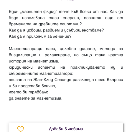
Един „магнитен флуид“ тече във всеки от нас. Как да
бъде използвана тази енергия, позната още от
времената на древните египтяни?
Как да я усвоим, развием и усъвършенстваме?
Как да я приложим за лечение?
Магнетизиращи паси, целебно дишане, методи за
визуализация и релаксиране, но също така кратка
история на магнетизма,
юридически аспекти на практикуването му и
съвременните магнетизатори:
книгата на Жан-Клод Секонде разглежда тези въпроси
и ви представя всичко,
което би трябвало
да знаете за магнетизма.
Добави в любими