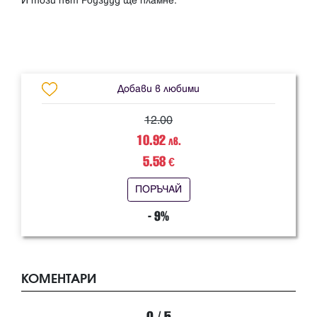
И този път Роузууд ще пламне.
Добави в любими
12.00
10.92
лв.
5.58
€
ПОРЪЧАЙ
- 9%
КОМЕНТАРИ
0 / 5