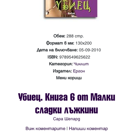
Обем:
288 стр.
Формат в мм:
130х200
Дата на включване:
05-09-2010
ISBN:
9789549625622
Категория:
Чиклит
Издател:
Ергон
Меки корици
Убиец. Книга 6 от Малки
сладки лъжкини
Сара Шепард
Виж коментарите
|
Напиши коментар