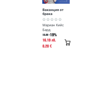
Ваканция от
брака
Мариан Кийс
Бард
-19%
19.99
16.19 лв.
8.28
€