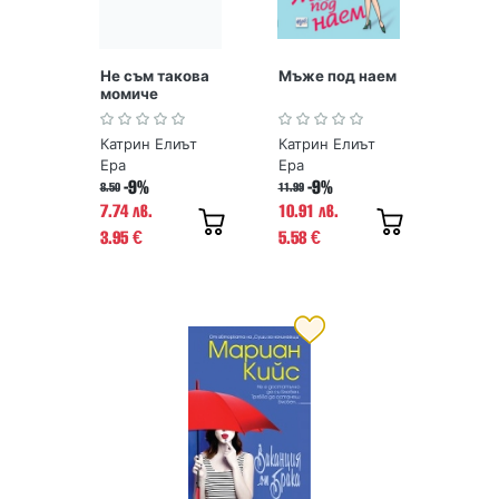
Не съм такова
Мъже под наем
момиче
Катрин Елиът
Катрин Елиът
Ера
Ера
-9%
-9%
8.50
11.99
7.74 лв.
10.91 лв.
3.95
5.58
€
€