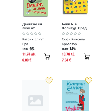
Денят не си
Беки Б. в
личи от
Холивуд. Сред
сутринта
звездите по
червения килим
Катрин Елиът
Софи Кинсела
Ера
Кръгозор
-9%
-14%
12.90
16.00
11.74 лв.
13.76 лв.
6.00
7.04
€
€