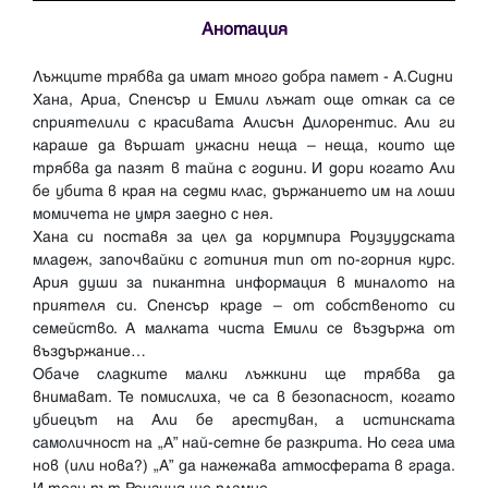
Анотация
Лъжците трябва да имат много добра памет - А.Сидни
Хана, Ариа, Спенсър и Емили лъжат още откак са се
сприятелили с красивата Алисън Дилорентис. Али ги
караше да вършат ужасни неща – неща, които ще
трябва да пазят в тайна с години. И дори когато Али
бе убита в края на седми клас, държанието им на лоши
момичета не умря заедно с нея.
Хана си поставя за цел да корумпира Роузуудската
младеж, започвайки с готиния тип от по-горния курс.
Ария души за пикантна информация в миналото на
приятеля си. Спенсър краде – от собственото си
семейство. А малката чиста Емили се въздържа от
въздържание…
Обаче сладките малки лъжкини ще трябва да
внимават. Те помислиха, че са в безопасност, когато
убиецът на Али бе арестуван, а истинската
самоличност на „А” най-сетне бе разкрита. Но сега има
нов (или нова?) „А” да нажежава атмосферата в града.