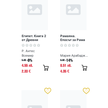
Египет. Книга 2
Рамаяна.
от Древни
Епосът за Рама
митологии
Р. Антес
Всемир
Мария Арабаджиева
-9%
-14%
5.00
9.90
4.55 лв.
8.51 лв.
2.33
4.35
€
€