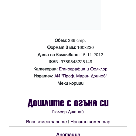
Обем:
336 стр.
Формат в мм:
160х230
Дата на включване:
15-11-2012
ISBN:
9789543225149
Категория:
Етнография и Фолклор
Издател:
АИ "Проф. Марин Дринов"
Меки корици
Дошлите с огъня си
Гюлсер Джанай
Виж коментарите
|
Напиши коментар
Анотация