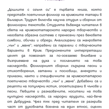
„Дошлите с огъня си” е първата книга, която
представя поетичния фолклор на кримските татари в
България. Трудът включва научна студия и сборник от
фолколорни текстове. Студията въвежда читателя в
света на кримскотатарското народно творчество и
неговата образна система с пренесени през вековете
символи, обичаи и обреди. Анализирани са жанровете
„чън” и „мане”; направени са паралели с творческите
варианти в Крим. Предложените интерпретации
целят да помогнат за по-осезаемо вникване и
възприемане на духа и посланието на това
наследство. Фолклорният сборник съдържа песни и
стихотворения, гатанки и пословици, анекдоти и
приказки, както и специфичните за кримскотатарско
поетическо творчество „чън” и „мане”. Добавени са и
рецепти на популярни ястия, опоетизирани в чънове и
песни. Певците и разказвачите, носители на това
културно наследство, са народни ерудити, най-вече
от Добруджа. Чрез тях пред читателя се разкрива
част от духовната вселена на един етнос, оцелял