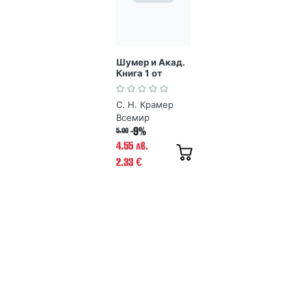
Шумер и Акад.
Книга 1 от
Древни
митологии
С. Н. Крамер
Всемир
-9%
5.00
4.55 лв.
2.33
€