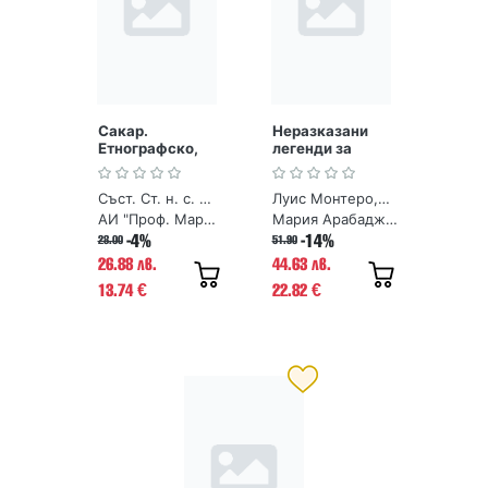
Сакар.
Неразказани
Етнографско,
легенди за
фолклорно и
маите (цветно
езиково
издание)
Съст. Ст. н. с. дин Рачко Попов и колектив
Луис Монтеро, Ана Монтеро
изследване
АИ "Проф. Марин Дринов"
Мария Арабаджиева
-4%
-14%
28.00
51.90
26.88 лв.
44.63 лв.
13.74
22.82
€
€