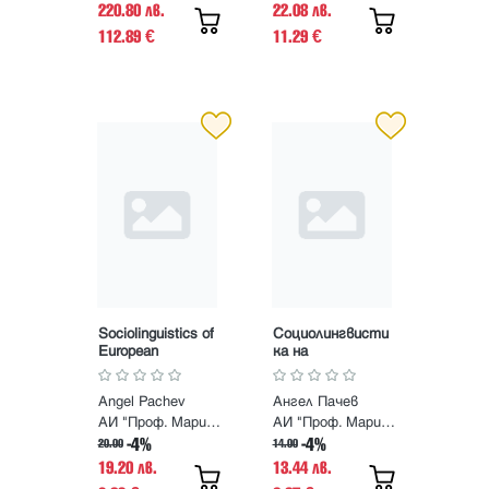
220.80 лв.
22.08 лв.
112.89
11.29
€
€
Sociolinguistics of
Социолингвисти
European
ка на
Integration.
европейската
Sociolinguistic
интеграция.
Angel Pachev
Ангел Пачев
Structure of the
Социолингвисти
European Union
чната
АИ "Проф. Марин Дринов"
АИ "Проф. Марин Дринов"
структура на
-4%
-4%
20.00
14.00
Европейския
19.20 лв.
13.44 лв.
съюз