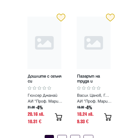
Дошлите с огъня
Пазарът на
си
труда и
социалната
защита в
Гюлсер Джанай
Васил Цанов, Георги Шопов, Искра Белева, Йордан Христосков, Победа Луканова
икономическото
развитие на
АИ "Проф. Марин Дринов"
АИ "Проф. Марин Дринов"
България 1990–
-4%
-4%
21.00
19.00
2011
20.16 лв.
18.24 лв.
10.31
9.33
€
€