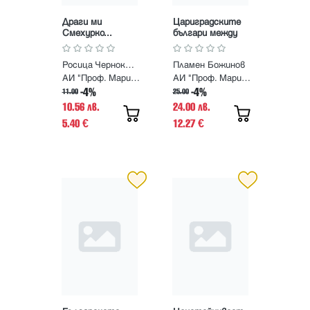
Драги ми
Цариградските
Смехурко...
българи между
Антология на
реформите и
хумор за деца.
революцията
Росица Чернокожева
Пламен Божинов
Том 1
1875–1877 г.
АИ "Проф. Марин Дринов"
АИ "Проф. Марин Дринов"
-4%
-4%
11.00
25.00
10.56 лв.
24.00 лв.
5.40
12.27
€
€