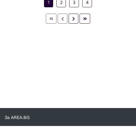
1
2
3
4
За AREA.BG
За нас
Доставка