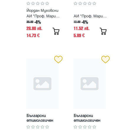
PURIFICATION
Пътеводител
AND CRYSTAL
Йордан Муховски
GROWING
APPLICABILITY
АИ "Проф. Марин Дринов"
АИ "Проф. Марин Дринов"
AND
-4%
-4%
30.00
12.00
PERSPECTIVES
28.80 лв.
11.52 лв.
14.73
5.89
€
€
Български
Български
етимологичен
етимологичен
речник. Том 5.
речник. Том 4.
Падеж - пуска
Минго - Падам