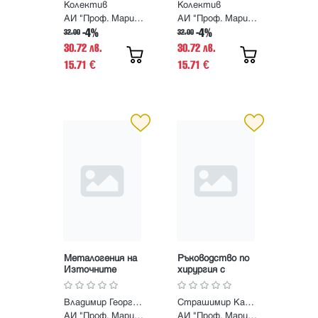
Колектив
Колектив
АИ "Проф. Марин Дринов"
АИ "Проф. Марин Дринов"
-4%
-4%
32.00
32.00
30.72 лв.
30.72 лв.
15.71
15.71
€
€
Металогения на
Ръководство по
Източните
хирургия с
Родопи
атлас. Том ХІХ.
Основи на
Владимир Георгиев
Страшимир Каранов
общата и
клиничната
АИ "Проф. Марин Дринов"
АИ "Проф. Марин Дринов"