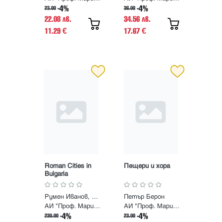
онкология за
-4%
-4%
23.00
36.00
хирурзи
22.08 лв.
34.56 лв.
11.29
17.67
€
€
Roman Cities in
Пещери и хора
Bulgaria
Румен Иванов, Митко Маджаров, Иво Топалилов, Веселка Кацарова, Светла Петрова, Надежда Кирова
Петър Берон
АИ "Проф. Марин Дринов"
АИ "Проф. Марин Дринов"
-4%
-4%
230.00
23.00