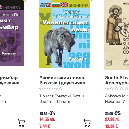
бръмбар.
Уинипегският вълк.
South Slav
вуезично
Разкази (двуезично
Apocrypha
издание)
Collection
о
Ърнест Томпсън Ситън
Anissava Mil
итет
Издател:
Паритет
Издател:
Изт
-9%
-9%
15.99
30.00
14.55 лв.
27.30 лв.
7.44
13.96
€
€