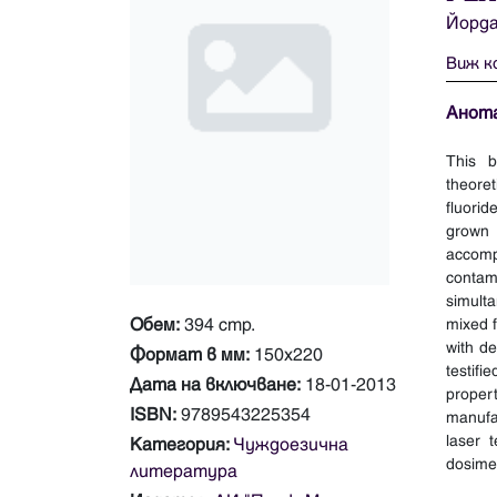
Йорда
Виж к
Анот
This b
theoret
fluorid
grown 
accomp
contam
simult
Обем:
394 стр.
mixed f
with de
Формат в мм:
150х220
testifi
Дата на включване:
18-01-2013
proper
ISBN:
9789543225354
manufac
laser 
Категория:
Чуждоезична
литература