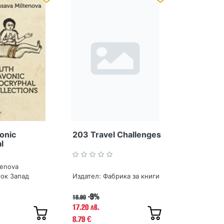
onic
203 Travel Challenges
l
s
tenova
ок Запад
Издател:
Фабрика за книги
-9%
18.90
17.20 лв.
8.79
€