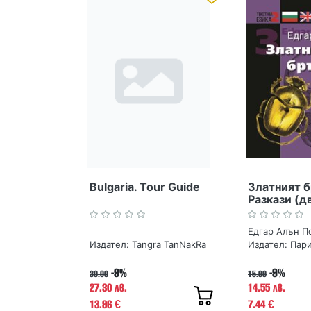
Bulgaria. Tour Guide
Златният 
Разкази (д
издание)
Едгар Алън П
Издател:
Tangra TanNakRa
Издател:
Пар
-9%
-9%
30.00
15.99
27.30 лв.
14.55 лв.
13.96
7.44
€
€