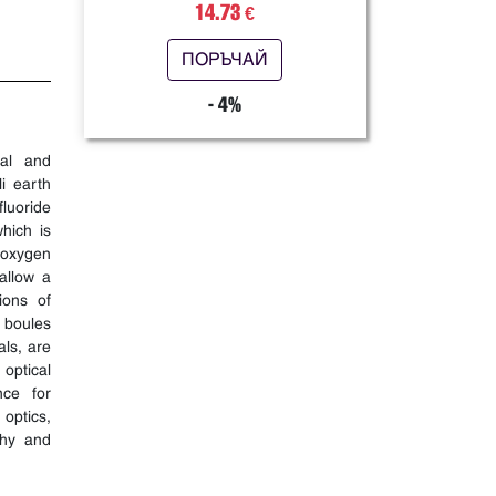
14.73
€
ПОРЪЧАЙ
- 4%
tal and
li earth
fluoride
hich is
 oxygen
allow a
ions of
e boules
als, are
 optical
nce for
 optics,
phy and