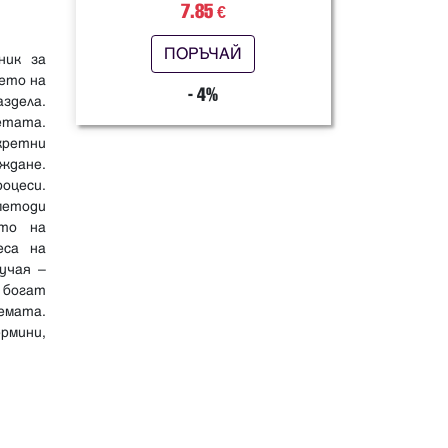
7.85
€
ПОРЪЧАЙ
ник за
ето на
- 4%
здела.
етата.
кретни
ждане.
оцеси.
методи
ето на
еса на
учая –
 богат
емата.
рмини,