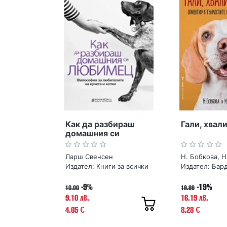
Как да разбираш
Гали, хвал
домашния си
любимец?
Ларш Свенсен
Н. Бобкова, Н
Издател:
Книги за всички
Издател:
Бар
-9%
-19%
10.00
19.99
9.10 лв.
16.19 лв.
4.65
8.28
€
€