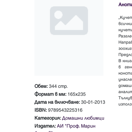
Анот
„Куче
всичк
кучет
Разгл
Напра
зоохи
Предл
В кни
в ген
конст
унасл
домаш
Обем:
344 стр.
анали
Формат в мм:
165х235
Тълку
Дата на включване:
30-01-2013
ISBN:
9789543225316
Категория:
Домашни любимци
Издател:
АИ "Проф. Марин