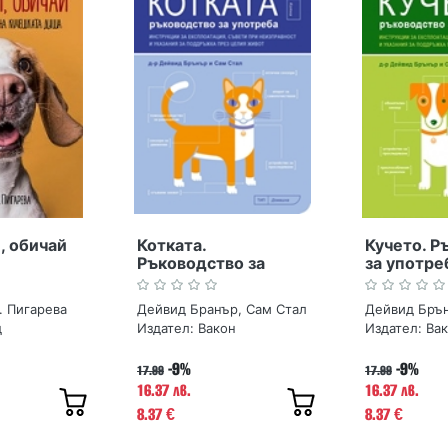
и, обичай
Котката.
Кучето. Р
Ръководство за
за употре
употреба
. Пигарева
Дейвид Бранър, Сам Стал
Дейвид Брън
д
Издател:
Вакон
Издател:
Ва
-9%
-9%
17.99
17.99
16.37 лв.
16.37 лв.
8.37
8.37
€
€