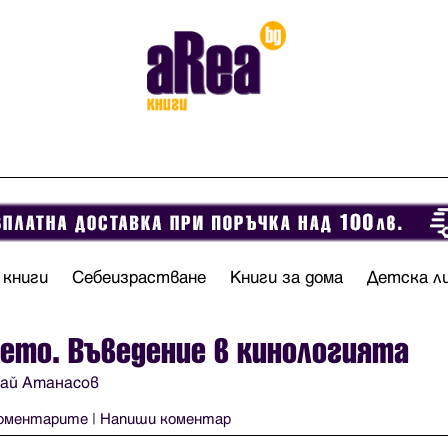
 книги
Себеизрастване
Книги за дома
Детска л
ето. Въведение в кинологията
ай Атанасов
оментарите
|
Напиши коментар