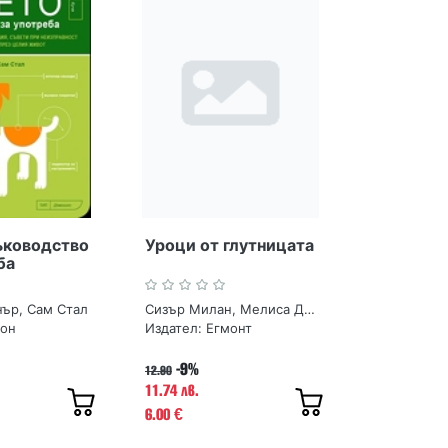
ъководство
Уроци от глутницата
ба
ър, Сам Стал
Сизър Милан, Мелиса Джо Пелтиер
кон
Издател:
Егмонт
-9%
12.90
11.74 лв.
6.00
€