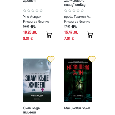
Дронът
„До Чикаго и
назад“ отвъд
пътеписа - Към
генеалогията на
Уни Линдел
проф. Пламен Антов
Бай Ганю
Книги за всички
Книги за всички
-9%
-9%
20.00
17.00
18.20 лв.
15.47 лв.
9.31
7.91
€
€
Знам къде
Малиновия хълм
живееш