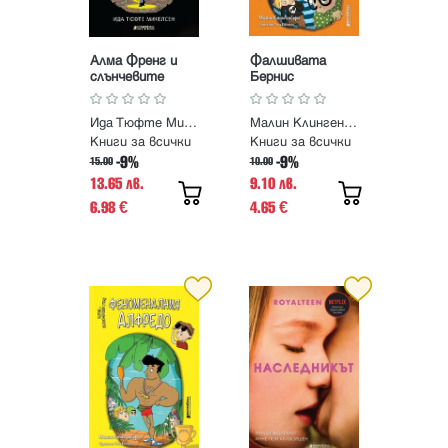
Алма Френг и
Фалшивата
слънчевите
Бернис
пътешественици
Ида Тюфте Микелсен
Малин Клингенбери
Книги за всички
Книги за всички
-9%
-9%
15.00
10.00
13.65 лв.
9.10 лв.
6.98
4.65
€
€