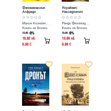
Феноменалния
Royalteen:
Алфредо
Наследникът
Малин Клингенбери
Ранди Фюлехауг, Анне Гюн Халворшен
Книги за всички
Книги за всички
-9%
-9%
12.00
15.00
10.92 лв.
13.65 лв.
5.58
6.98
€
€