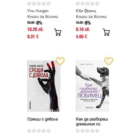
Уни Линдел
Ева Франц
Книги за всички
Книги за всички
-9%
-9%
20.00
10.00
18.20 лв.
9.10 лв.
9.31
4.65
€
€
Срещи с дявола
Как да разбираш
домашния си
любимец?