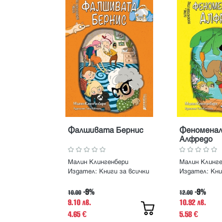
Фалшивата Бернис
Феноменал
Алфредо
Малин Клингенбери
Малин Клинге
Издател:
Книги за всички
Издател:
Кни
-9%
-9%
10.00
12.00
9.10 лв.
10.92 лв.
4.65
5.58
€
€