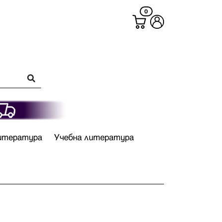
0
итература
Учебна литература