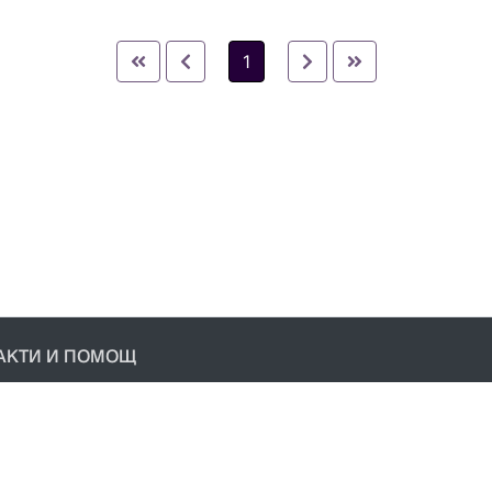
1
АКТИ И ПОМОЩ
акти
условия
ика за поверителност