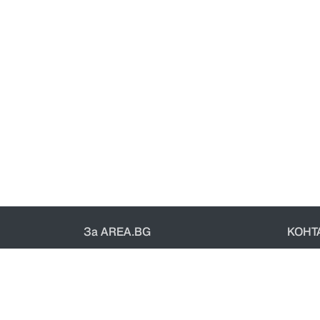
За AREA.BG
КОНТ
За нас
Конт
Доставка
Общи 
Проверка на поръчки
Полит