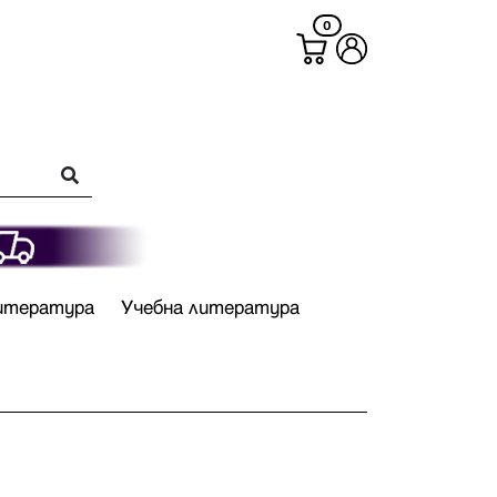
0
итература
Учебна литература