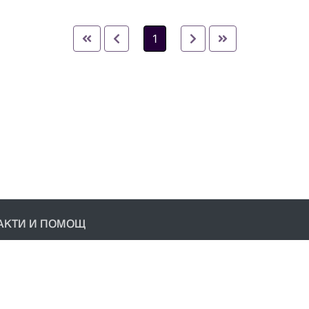
1
АКТИ И ПОМОЩ
акти
условия
ика за поверителност