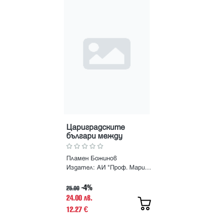
Цариградските
българи между
реформите и
революцията 1875–
Пламен Божинов
1877 г.
Издател:
АИ "Проф. Марин Дринов"
-4%
25.00
24.00 лв.
12.27
€