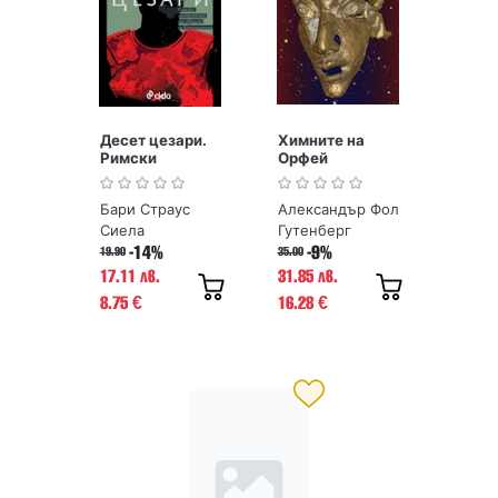
Десет цезари.
Химните на
Римски
Орфей
императори от
Август до
Бари Страус
Александър Фол
Константин
Сиела
Гутенберг
-14%
-9%
19.90
35.00
17.11 лв.
31.85 лв.
8.75
16.28
€
€