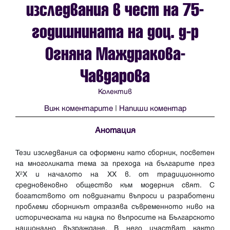
изследвания в чест на 75-
годишнината на доц. д-р
Огняна Маждракова-
Чавдарова
Колектив
Виж коментарите
|
Напиши коментар
Анотация
Тези изследвания са оформени като сборник, посветен
на многоликата тема за прехода на българите през
ХІХ и началото на ХХ в. от традиционното
средновековно общество към модерния свят. С
богатството от повдигнати въпроси и разработени
проблеми сборникът отразява съвременното ниво на
историческата ни наука по въпросите на Българското
национално възраждане. В него участват както