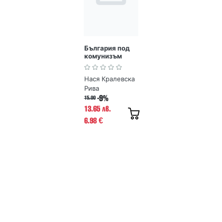
България под
комунизъм
Нася Кралевска
Рива
-9%
15.00
13.65 лв.
6.98
€