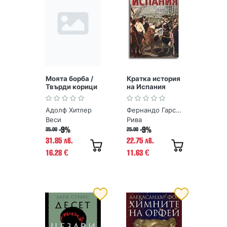
Моята борба /
Кратка история
Твърди корици
на Испания
Адолф Хитлер
Фернандо Гарсия де Кортасар, Хосе Мануел Гонсалес Весга
Веси
Рива
-9%
-9%
35.00
25.00
31.85 лв.
22.75 лв.
16.28
11.63
€
€