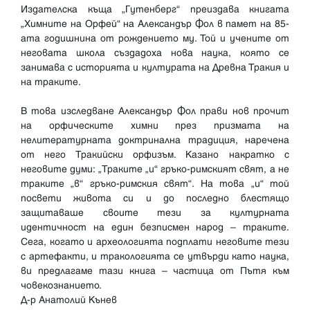
Издателска къща „Гутенберг“ преиздава книгата
„Химните на Орфей“ на Александър Фол в памет на 85-
ата годишнина от рождението му. Той и учените от
неговата школа създадоха нова наука, която се
занимава с историята и културата на Древна Тракия и
на траките.
В това изследване Александър Фол прави нов прочит
на орфическите химни през призмата на
нелитературната доктринална традиция, наречена
от него Тракийски орфизъм. Казано накратко с
неговите думи: „Траките „и“ гръко-римският свят, а не
траките „в“ гръко-римския свят“. На това „и“ той
посвети живота си и до последно блестящо
защитаваше своите тези за културната
идентичност на един безписмен народ – траките.
Сега, когато и археологията подплати неговите тези
с артефакти, и тракологията се утвърди като наука,
ви предлагаме тази книга – частица от Пътя към
човекознанието.