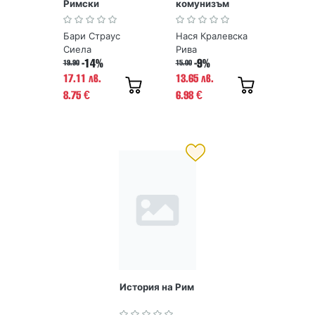
Римски
комунизъм
императори от
Август до
Бари Страус
Нася Кралевска
Константин
Сиела
Рива
-14%
-9%
19.90
15.00
17.11 лв.
13.65 лв.
8.75
6.98
€
€
История на Рим