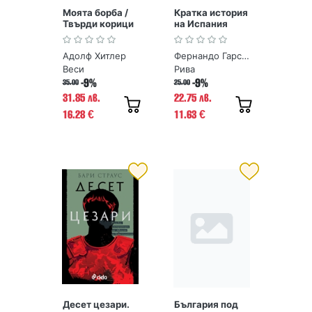
Моята борба /
Кратка история
Твърди корици
на Испания
Адолф Хитлер
Фернандо Гарсия де Кортасар, Хосе Мануел Гонсалес Весга
Веси
Рива
-9%
-9%
35.00
25.00
31.85 лв.
22.75 лв.
16.28
11.63
€
€
Десет цезари.
България под