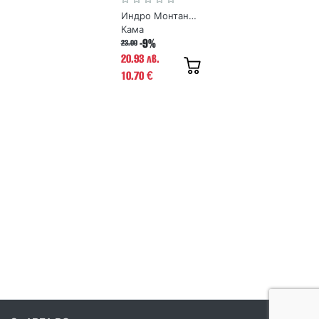
Индро Монтанели
Кама
-9%
23.00
20.93 лв.
10.70
€