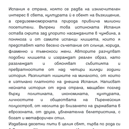
Испания е страна, която се радва на изключителен
интерес в света, културата й е обект на възхищение,
а средиземноморската природа привлича милиони
посетители. Въпреки това истинската Испания
остава скрита зад упорито насажданите в чужбина, а
понякога и от самите испанци клишета, които я
представят като весело съчетание от слънце, корида,
фламенко и тъмнокоси жени. Авторите разчупват
подобни клишета и изграждат реален образ, като
разглеждат и обясняват събитията и
превратностите от над четири хиляди години
история. Разплитат нишките на миналото, от които
е изтъкано платното на днешна Испания. Написват
нейната история от една страна, мащабен поглед
върху политиката, икономиката, културата,
личностите и обществата на Пиренейския
полуостров, от неолита до влизането на държавата в
еврозоната, от друга, увлекателна белетристика, с
богат и метафоричен стил.
Издавана десетки пъти в целия свят, първа по рода си