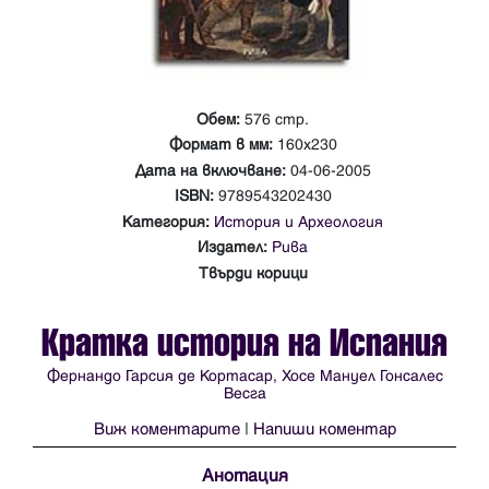
Обем:
576 стр.
Формат в мм:
160х230
Дата на включване:
04-06-2005
ISBN:
9789543202430
Категория:
История и Археология
Издател:
Рива
Твърди корици
Кратка история на Испания
Фернандо Гарсия де Кортасар, Хосе Мануел Гонсалес
Весга
Виж коментарите
|
Напиши коментар
Анотация