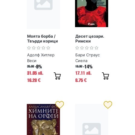
Моята борба /
Десет цезари.
Твърди корици
Римски
императори от
Август до
Адолф Хитлер
Бари Страус
Константин
Веси
Сиела
-9%
-14%
35.00
19.90
31.85 лв.
17.11 лв.
16.28
8.75
€
€