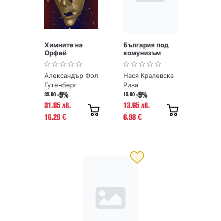
Химните на
България под
Орфей
комунизъм
Александър Фол
Нася Кралевска
Гутенберг
Рива
-9%
-9%
35.00
15.00
31.85 лв.
13.65 лв.
16.28
6.98
€
€