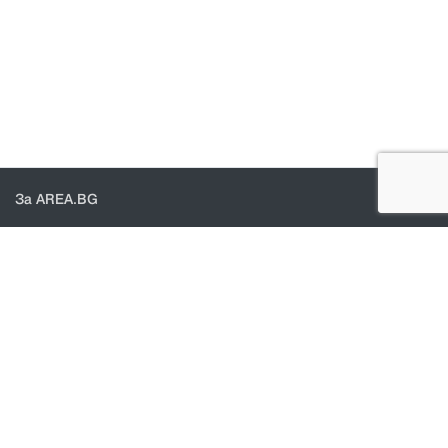
За AREA.BG
За нас
Доставка
Проверка на поръчки
КОНТАКТИ И ПОМОЩ
Контакти
Общи условия
Политика за поверителност