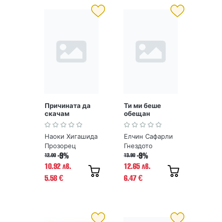
Причината да
Ти ми беше
скачам
обещан
Наоки Хигашида
Елчин Сафарли
Прозорец
Гнездото
-9%
-9%
12.00
13.90
10.92 лв.
12.65 лв.
5.58
6.47
€
€