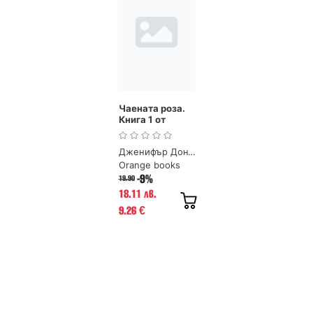
Чаената роза.
Книга 1 от
Поредица
Чаената роза
Дженифър Донъли
Orange books
-9%
19.90
18.11 лв.
9.26
€