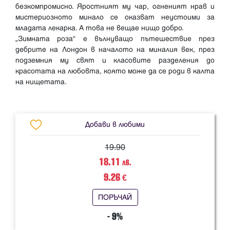
безкомпромисно. Яростният му чар, огненият нрав и
мистериозното минало се оказват неустоими за
младата лекарка. А това не вещае нищо добро.
„Зимната роза“ е вълнуващо пътешествие през
дебрите на Лондон в началото на миналия век, през
подземния му свят и класовите разделения до
красотата на любовта, която може да се роди в калта
на нищетата.
Добави в любими
19.90
18.11
лв.
9.26
€
ПОРЪЧАЙ
- 9%