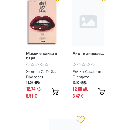
Момиче влиза в
Ако ти знаеше...
бара
Хелена С. Пейдж
Елчин Сафарли
Прозорец
Гнездото
-9%
-9%
14.00
13.90
12.74 лв.
12.65 лв.
6.51
6.47
€
€