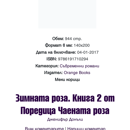
Обем:
944 стр.
Формат в мм:
140х200
Дата на включване:
04-01-2017
ISBN:
9786191710294
Категория:
Съвременни романи
Издател:
Orange Books
Меки корици
Зимната роза. Книга 2 от
Поредица Чаената роза
Дженифър Донъли
Виж коментарите
|
Напиши коментар