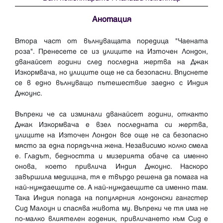
Анотация
Втора част от вълнуващата поредица "Чаената
роза". Пренесете се из улиците на Източен Лондон,
дванайсет години след последна жертва на Джак
Изкормвача, но улиците още не са безопасни. Впуснете
се в едно вълнуващо пътешествие заедно с Индия
Джоунс.
Въпреки че са изминали дванайсет години, откакто
Джак Изкормвача е взел последната си жертва,
улиците на Източен Лондон все още не са безопасно
място за една порядъчна жена. Независимо колко смела
е. Гладът, бедността и мизерията обаче са именно
онова, което привлича Индия Джоунс. Наскоро
завършила медицина, тя е твърдо решена да помага на
най-нуждаещите се. А най-нуждаещите са именно там.
Така Индия попада на популярния лондонски гангстер
Сид Малоун и спасява живота му. Въпреки че тя има не
по-малко влиятелен годеник, привличането към Сид е